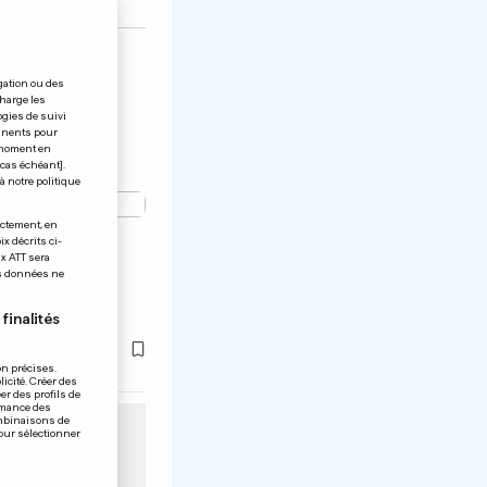
gation ou des
charge les
ogies de suivi
tinents pour
t moment en
 cas échéant].
à notre politique
ectement, en
x décrits ci-
tie» par
ix ATT sera
os données ne
rtel
finalités
on précises.
icité. Créer des
er des profils de
rmance des
ombinaisons de
pour sélectionner