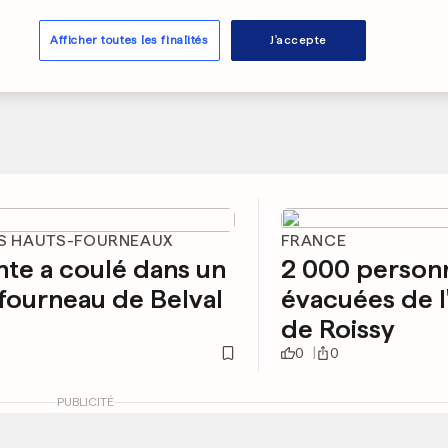
Afficher toutes les finalités
J'accepte
ES HAUTS-FOURNEAUX
FRANCE
nte a coulé dans un
2 000 person
fourneau de Belval
évacuées de l
de Roissy
0
0
PUBLICITÉ