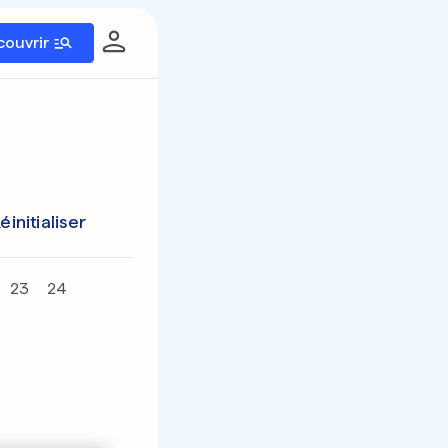
couvrir
éinitialiser
23
24