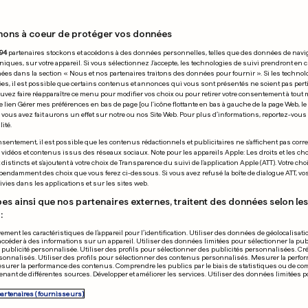
nons à coeur de protéger vos données
01.07.2017
94
partenaires stockons et accédons à des données personnelles, telles que des données de navi
niques, sur votre appareil. Si vous sélectionnez J'accepte, les technologies de suivi prendront en 
chées dans la section « Nous et nos partenaires traitons des données pour fournir ». Si les technol
ées, il est possible que certains contenus et annonces qui vous sont présentés ne soient pas per
uvez faire réapparaître ce menu pour modifier vos choix ou pour retirer votre consentement à tou
e lien Gérer mes préférences en bas de page [ou l'icône flottante en bas à gauche de la page Web, le
vous avez fait aurons un effet sur notre ou nos Site Web. Pour plus d’informations, reportez-vous 
ité.
ETATS-UNIS
sentement, il est possible que les contenus rédactionnels et publicitaires ne s'affichent pas corr
s vidéos et contenus issus des réseaux sociaux. Note pour les appareils Apple: Les droits et les choi
ne signe un plan de
Venus «anéan
istincts et s'ajoutent à votre choix de Transparence du suivi de l'application Apple (ATT). Votre cho
pendamment des choix que vous ferez ci-dessous. Si vous avez refusé la boîte de dialogue ATT, v
gement massif
l'accident mo
vies dans les applications et sur les sites web.
es ainsi que nos partenaires externes, traitent des données selon les 
:
0
0
ement les caractéristiques de l’appareil pour l’identification. Utiliser des données de géolocalisati
accéder à des informations sur un appareil. Utiliser des données limitées pour sélectionner la publ
PUBLICITÉ
a publicité personnalisée. Utiliser des profils pour sélectionner des publicités personnalisées. Cré
onnalisés. Utiliser des profils pour sélectionner des contenus personnalisés. Mesurer la perfo
esurer la performance des contenus. Comprendre les publics par le biais de statistiques ou de c
nant de différentes sources. Développer et améliorer les services. Utiliser des données limitées 
partenaires (fournisseurs)