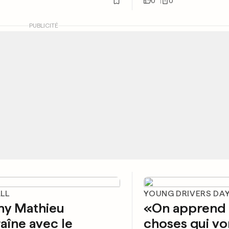
0
0
PUBLICITÉ
LL
YOUNG DRIVERS DA
my Mathieu
«On apprend
raîne avec le
choses qui vo