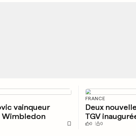
FRANCE
vic vainqueur
Deux nouvelle
t Wimbledon
TGV inauguré
0
0