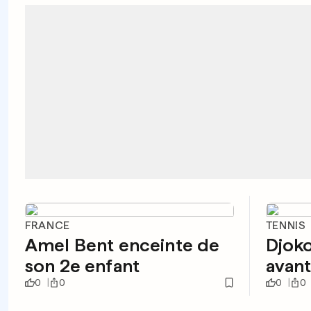
FRANCE
TENNIS
Amel Bent enceinte de
Djoko
son 2e enfant
avan
0
0
0
0