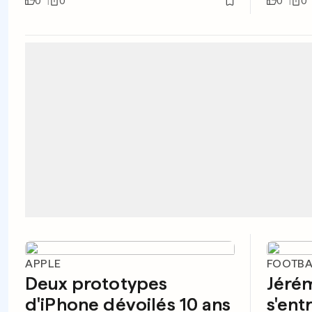
0
0
0
0
APPLE
FOOTBA
Deux prototypes
Jéré
d'iPhone dévoilés 10 ans
s'ent