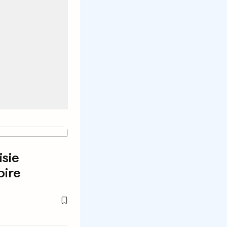
isie
oire