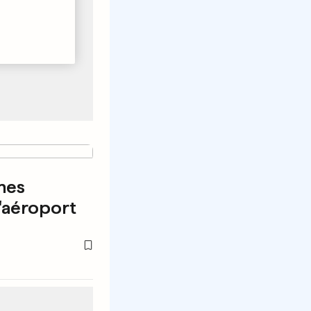
nes
'aéroport