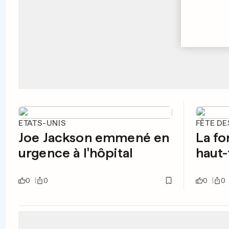
ETATS-UNIS
FÊTE D
Joe Jackson emmené en
La fo
urgence à l'hôpital
haut-
0
0
0
0