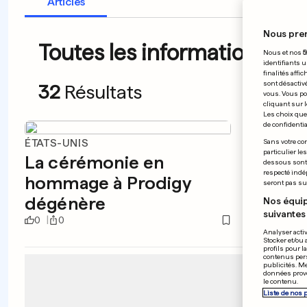
Articles
Nous pre
Toutes les informations du 
Nous et nos
5
identifiants u
finalités affi
sont désactiv
32
Résultats
vous. Vous po
cliquant sur l
Les choix que 
de confidential
ÉTATS-UNIS
RUSSIE
Sans votre con
particulier le
La cérémonie en
Pouti
dessous sont d
respecté indé
hommage à Prodigy
relo
seront pas sui
dégénère
Nos équip
suivantes 
0
0
0
0
Analyser activ
Stocker et/ou 
profils pour l
contenus pers
publicités. M
données prove
le contenu.
Liste de nos 