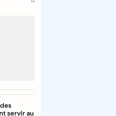
Y
 des
nt servir au