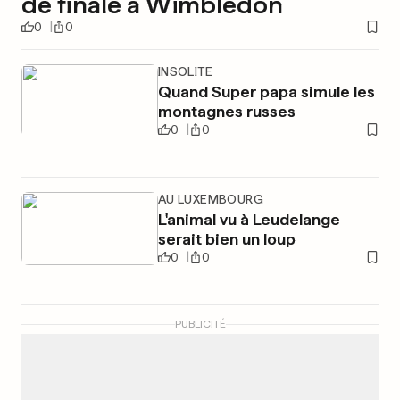
de finale à Wimbledon
0
0
INSOLITE
Quand Super papa simule les
montagnes russes
0
0
AU LUXEMBOURG
L'animal vu à Leudelange
serait bien un loup
0
0
PUBLICITÉ