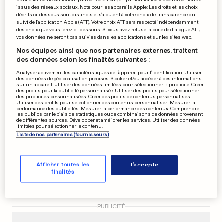
issus des réseaux sociaux. Note pour les appareils Apple: Les droits et les choix
L'Allemand Marcel Kittel
décrits ci-dessous sont distincts et s'ajoutent à votre choix de Transparence du
suivi de l'application Apple (ATT). Votre choix ATT sera respecté indépendamment
réussit la passe de trois
des choix que vous ferez ci-dessous. Si vous avez refusé la boîte de dialogue ATT,
vos données ne seront pas suivies dans les applications et sur les sites web.
0
0
Nos équipes ainsi que nos partenaires externes, traitent
des données selon les finalités suivantes :
PEOPLE
Analyser activement les caractéristiques de l’appareil pour l’identification. Utiliser
Une lettre de Tupac sur sa
des données de géolocalisation précises. Stocker et/ou accéder à des informations
sur un appareil. Utiliser des données limitées pour sélectionner la publicité. Créer
rupture avec Madonna
des profils pour la publicité personnalisée. Utiliser des profils pour sélectionner
des publicités personnalisées. Créer des profils de contenus personnalisés.
0
0
Utiliser des profils pour sélectionner des contenus personnalisés. Mesurer la
performance des publicités. Mesurer la performance des contenus. Comprendre
les publics par le biais de statistiques ou de combinaisons de données provenant
de différentes sources. Développer et améliorer les services. Utiliser des données
limitées pour sélectionner le contenu.
Liste de nos partenaires (fournisseurs)
EN CORSE
Un bateau explose au large
de Porto-Vecchio
Afficher toutes les
J'accepte
0
0
finalités
PUBLICITÉ