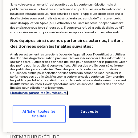
Le tour du monde en 1 200
Sans votre consentement, il est possible que les contenus rédactionnels et
publicitaires ne s'affichent pas correctement, en particulier les vidéos et contenus
chambres
issus des réseaux sociaux. Note pour les appareils Apple: Les droits et les choix
0
0
décrits ci-dessous sont distincts et s'ajoutent à votre choix de Transparence du
suivi de l'application Apple (ATT). Votre choix ATT sera respecté indépendamment
des choix que vous ferez ci-dessous. Si vous avez refusé la boîte de dialogue ATT,
vos données ne seront pas suivies dans les applications et sur les sites web.
Nos équipes ainsi que nos partenaires externes, traitent
PUBLICITÉ
des données selon les finalités suivantes :
Analyser activement les caractéristiques de l’appareil pour l’identification. Utiliser
des données de géolocalisation précises. Stocker et/ou accéder à des informations
sur un appareil. Utiliser des données limitées pour sélectionner la publicité. Créer
des profils pour la publicité personnalisée. Utiliser des profils pour sélectionner
des publicités personnalisées. Créer des profils de contenus personnalisés.
Utiliser des profils pour sélectionner des contenus personnalisés. Mesurer la
performance des publicités. Mesurer la performance des contenus. Comprendre
les publics par le biais de statistiques ou de combinaisons de données provenant
de différentes sources. Développer et améliorer les services. Utiliser des données
limitées pour sélectionner le contenu.
Liste de nos partenaires (fournisseurs)
Afficher toutes les
J'accepte
finalités
LUXEMBOURG/ÉTUDE