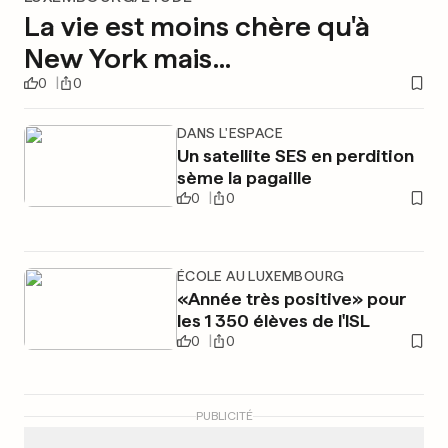
La vie est moins chère qu'à
New York mais...
0
0
DANS L'ESPACE
Un satellite SES en perdition
sème la pagaille
0
0
ÉCOLE AU LUXEMBOURG
«Année très positive» pour
les 1 350 élèves de l'ISL
0
0
PUBLICITÉ