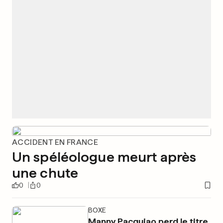
ACCIDENT EN FRANCE
Un spéléologue meurt après
une chute
0
0
BOXE
Manny Pacquiao perd le titre