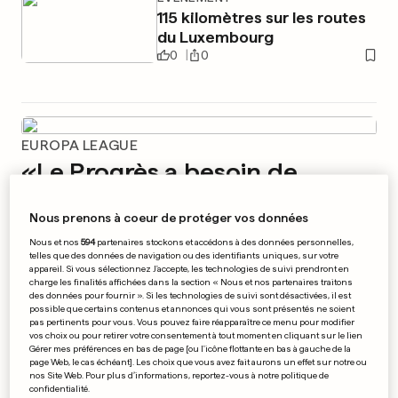
115 kilomètres sur les routes
du Luxembourg
0
0
EUROPA LEAGUE
«Le Progrès a besoin de
vous!»
Nous prenons à coeur de protéger vos données
0
0
Nous et nos
594
partenaires stockons et accédons à des données personnelles,
telles que des données de navigation ou des identifiants uniques, sur votre
FOOTBALL
appareil. Si vous sélectionnez J'accepte, les technologies de suivi prendront en
charge les finalités affichées dans la section « Nous et nos partenaires traitons
L'Allemagne remporte la
des données pour fournir ». Si les technologies de suivi sont désactivées, il est
Coupe des Confédérations
possible que certains contenus et annonces qui vous sont présentés ne soient
pas pertinents pour vous. Vous pouvez faire réapparaître ce menu pour modifier
0
0
vos choix ou pour retirer votre consentement à tout moment en cliquant sur le lien
Gérer mes préférences en bas de page [ou l'icône flottante en bas à gauche de la
page Web, le cas échéant]. Les choix que vous avez fait aurons un effet sur notre ou
nos Site Web. Pour plus d’informations, reportez-vous à notre politique de
confidentialité.
TENDANCES