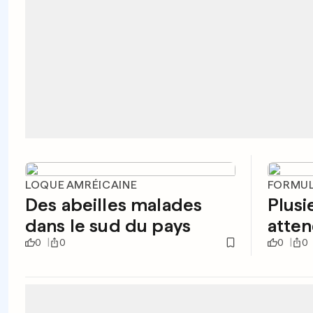
LOQUE AMRÉICAINE
FORMULE
Des abeilles malades
Plusi
dans le sud du pays
atten
0
0
0
0