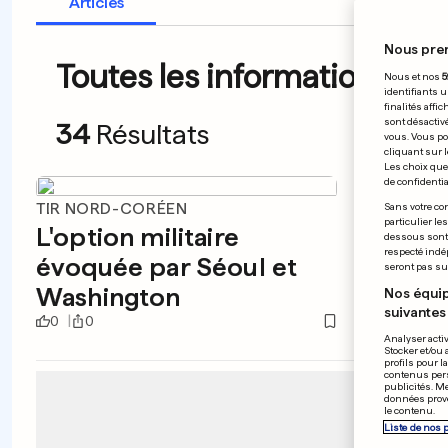
Articles
Nous pre
Toutes les informations du 
Nous et nos
5
identifiants u
finalités affi
sont désactiv
34
Résultats
vous. Vous po
cliquant sur l
Les choix que 
de confidential
TIR NORD-CORÉEN
ATTAQU
Sans votre con
particulier le
L'option militaire
L'assa
dessous sont d
respecté indé
évoquée par Séoul et
par d
seront pas sui
Washington
Nos équip
suivantes 
0
0
0
0
Analyser activ
Stocker et/ou 
profils pour l
contenus pers
publicités. M
données prove
le contenu.
Liste de nos 