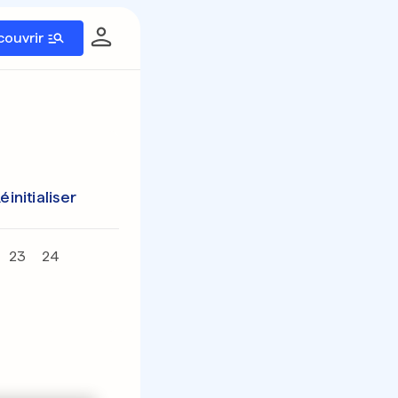
couvrir
éinitialiser
23
24