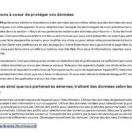
nons à coeur de protéger vos données
28.07.2017
94
partenaires stockons et accédons à des données personnelles, telles que des données de navi
niques, sur votre appareil. Si vous sélectionnez J'accepte, les technologies de suivi prendront en 
chées dans la section « Nous et nos partenaires traitons des données pour fournir ». Si les technol
ées, il est possible que certains contenus et annonces qui vous sont présentés ne soient pas per
uvez faire réapparaître ce menu pour modifier vos choix ou pour retirer votre consentement à tou
e lien Gérer mes préférences en bas de page [ou l'icône flottante en bas à gauche de la page Web, le
vous avez fait aurons un effet sur notre ou nos Site Web. Pour plus d’informations, reportez-vous 
ité.
E À HAMBOURG
TOURNOI D'ATLANTA
sentement, il est possible que les contenus rédactionnels et publicitaires ne s'affichent pas corr
s vidéos et contenus issus des réseaux sociaux. Note pour les appareils Apple: Les droits et les choi
illant a été arrêté
Gilles Muller 
istincts et s'ajoutent à votre choix de Transparence du suivi de l'application Apple (ATT). Votre cho
pendamment des choix que vous ferez ci-dessous. Si vous avez refusé la boîte de dialogue ATT, v
es passants
pour les demi
vies dans les applications et sur les sites web.
es ainsi que nos partenaires externes, traitent des données selon les 
:
0
0
ement les caractéristiques de l’appareil pour l’identification. Utiliser des données de géolocalisati
accéder à des informations sur un appareil. Utiliser des données limitées pour sélectionner la publ
PUBLICITÉ
a publicité personnalisée. Utiliser des profils pour sélectionner des publicités personnalisées. Cré
onnalisés. Utiliser des profils pour sélectionner des contenus personnalisés. Mesurer la perfo
esurer la performance des contenus. Comprendre les publics par le biais de statistiques ou de c
nant de différentes sources. Développer et améliorer les services. Utiliser des données limitées 
partenaires (fournisseurs)