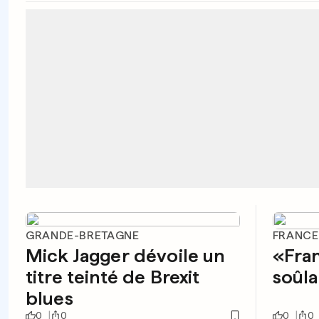
GRANDE-BRETAGNE
FRANCE
Mick Jagger dévoile un
«Fra
titre teinté de Brexit
soûla
blues
0
0
0
0