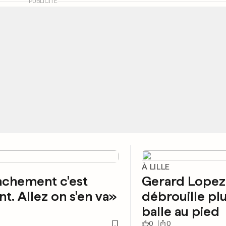
PUBLICITÉ
À LILLE
nchement c'est
Gerard Lopez
nt. Allez on s'en va»
débrouille pl
balle au pied
0
0