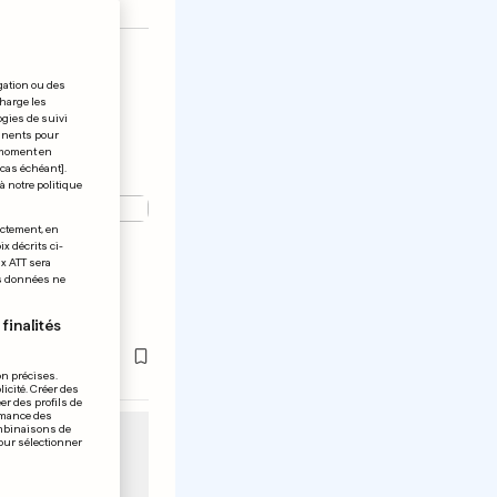
gation ou des
charge les
ogies de suivi
tinents pour
t moment en
 cas échéant].
à notre politique
ectement, en
x décrits ci-
qualifié
ix ATT sera
os données ne
-finales
finalités
on précises.
icité. Créer des
er des profils de
rmance des
ombinaisons de
pour sélectionner