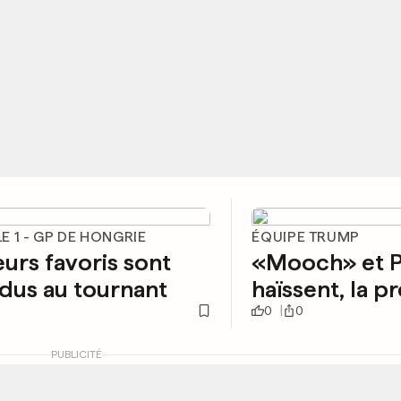
 1 - GP DE HONGRIE
ÉQUIPE TRUMP
eurs favoris sont
«Mooch» et P
dus au tournant
haïssent, la p
0
0
PUBLICITÉ