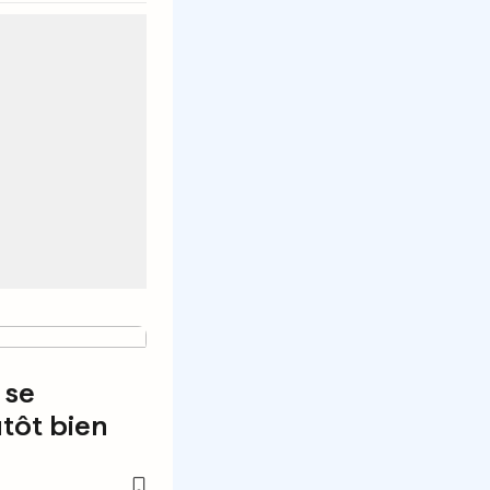
 se
utôt bien