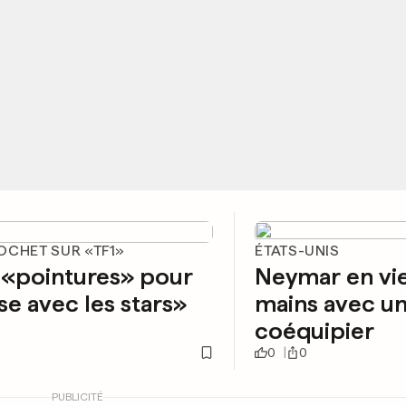
OCHET SUR «TF1»
ÉTATS-UNIS
 «pointures» pour
Neymar en vie
e avec les stars»
mains avec u
coéquipier
0
0
PUBLICITÉ