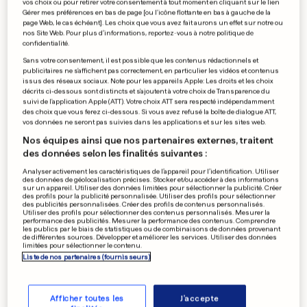
vos choix ou pour retirer votre consentement à tout moment en cliquant sur le lien
La «rencontre incroyable» de
Gérer mes préférences en bas de page [ou l'icône flottante en bas à gauche de la
page Web, le cas échéant]. Les choix que vous avez fait aurons un effet sur notre ou
Rihanna et Macron
nos Site Web. Pour plus d’informations, reportez-vous à notre politique de
confidentialité.
0
0
Sans votre consentement, il est possible que les contenus rédactionnels et
publicitaires ne s'affichent pas correctement, en particulier les vidéos et contenus
issus des réseaux sociaux. Note pour les appareils Apple: Les droits et les choix
STAGE AU LUXEMBOURG
décrits ci-dessous sont distincts et s'ajoutent à votre choix de Transparence du
suivi de l'application Apple (ATT). Votre choix ATT sera respecté indépendamment
Une star du rugby a régalé les
des choix que vous ferez ci-dessous. Si vous avez refusé la boîte de dialogue ATT,
gamins de Cessange
vos données ne seront pas suivies dans les applications et sur les sites web.
0
0
Nos équipes ainsi que nos partenaires externes, traitent
des données selon les finalités suivantes :
Analyser activement les caractéristiques de l’appareil pour l’identification. Utiliser
des données de géolocalisation précises. Stocker et/ou accéder à des informations
sur un appareil. Utiliser des données limitées pour sélectionner la publicité. Créer
APRÈS L'ACCIDENT DU 14 FÉVRIER
des profils pour la publicité personnalisée. Utiliser des profils pour sélectionner
Les CFL ont remboursé
des publicités personnalisées. Créer des profils de contenus personnalisés.
Utiliser des profils pour sélectionner des contenus personnalisés. Mesurer la
40 usagers au total
performance des publicités. Mesurer la performance des contenus. Comprendre
les publics par le biais de statistiques ou de combinaisons de données provenant
0
0
de différentes sources. Développer et améliorer les services. Utiliser des données
limitées pour sélectionner le contenu.
Liste de nos partenaires (fournisseurs)
PUBLICITÉ
Afficher toutes les
J'accepte