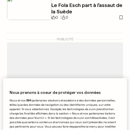
Le Fola Esch part à l'assaut de
la Suède
0
0
PUBLICITÉ
Nous prenons à coeur de protéger vos données
Nous et nos
594
partenaires stockons et accédons à des données personnelles,
telles que des données de navigation ou des identifiants uniques, sur votre
appareil. Si vous sélectionnez J'accepte, les technologies de suivi prendront en
charge les finalités affichées dans la section « Nous et nos partenaires traitons
des données pour fournir ». Si les technologies de suivi sont désactivées, il est
possible que certains contenus et annonces qui vous sont présentés ne soient
pas pertinents pour vous. Vous pouvez faire réapparaître ce menu pour modifier
EN FRANCE