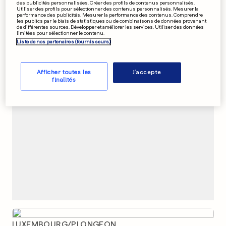
des publicités personnalisées. Créer des profils de contenus personnalisés.
Un candidat à l'Assemblée
Utiliser des profils pour sélectionner des contenus personnalisés. Mesurer la
performance des publicités. Mesurer la performance des contenus. Comprendre
tué par balle chez lui
les publics par le biais de statistiques ou de combinaisons de données provenant
de différentes sources. Développer et améliorer les services. Utiliser des données
0
0
limitées pour sélectionner le contenu.
Liste de nos partenaires (fournisseurs)
PUBLICITÉ
Afficher toutes les
J'accepte
finalités
LUXEMBOURG/PLONGEON