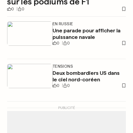
sur les podiums de F1
0
0
EN RUSSIE
Une parade pour afficher la
puissance navale
0
0
TENSIONS
Deux bombardiers US dans
le ciel nord-coréen
0
0
PUBLICITÉ