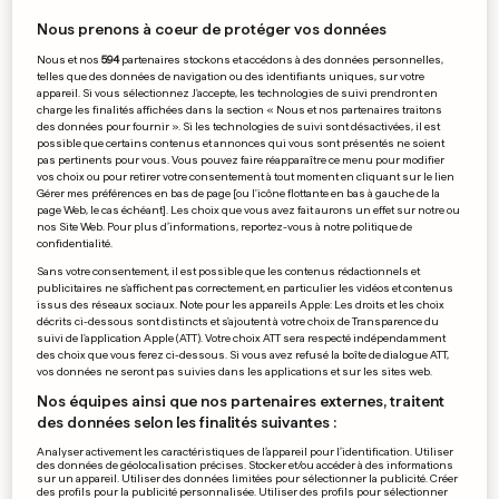
Les buralistes se frottent
Nous prenons à coeur de protéger vos données
les mains aux frontières
Nous et nos
594
partenaires stockons et accédons à des données personnelles,
0
0
telles que des données de navigation ou des identifiants uniques, sur votre
appareil. Si vous sélectionnez J'accepte, les technologies de suivi prendront en
charge les finalités affichées dans la section « Nous et nos partenaires traitons
des données pour fournir ». Si les technologies de suivi sont désactivées, il est
possible que certains contenus et annonces qui vous sont présentés ne soient
pas pertinents pour vous. Vous pouvez faire réapparaître ce menu pour modifier
vos choix ou pour retirer votre consentement à tout moment en cliquant sur le lien
EN CHINE
Gérer mes préférences en bas de page [ou l'icône flottante en bas à gauche de la
Apple supprime certains VPN
page Web, le cas échéant]. Les choix que vous avez fait aurons un effet sur notre ou
nos Site Web. Pour plus d’informations, reportez-vous à notre politique de
de son app store
confidentialité.
Sans votre consentement, il est possible que les contenus rédactionnels et
0
0
publicitaires ne s'affichent pas correctement, en particulier les vidéos et contenus
issus des réseaux sociaux. Note pour les appareils Apple: Les droits et les choix
décrits ci-dessous sont distincts et s'ajoutent à votre choix de Transparence du
FORMULE 1
suivi de l'application Apple (ATT). Votre choix ATT sera respecté indépendamment
Vettel s'impose en Hongrie
des choix que vous ferez ci-dessous. Si vous avez refusé la boîte de dialogue ATT,
vos données ne seront pas suivies dans les applications et sur les sites web.
et accroît son avance
Nos équipes ainsi que nos partenaires externes, traitent
0
0
des données selon les finalités suivantes :
Analyser activement les caractéristiques de l’appareil pour l’identification. Utiliser
des données de géolocalisation précises. Stocker et/ou accéder à des informations
sur un appareil. Utiliser des données limitées pour sélectionner la publicité. Créer
AU VENEZUELA
des profils pour la publicité personnalisée. Utiliser des profils pour sélectionner