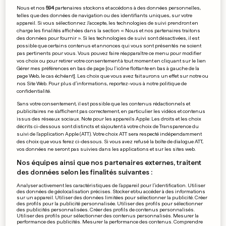
Griebel et Blom gagnent le
Nous et nos
594
partenaires stockons et accédons à des données personnelles,
telles que des données de navigation ou des identifiants uniques, sur votre
rallye de Luxembourg
appareil. Si vous sélectionnez J'accepte, les technologies de suivi prendront en
0
0
charge les finalités affichées dans la section « Nous et nos partenaires traitons
des données pour fournir ». Si les technologies de suivi sont désactivées, il est
possible que certains contenus et annonces qui vous sont présentés ne soient
pas pertinents pour vous. Vous pouvez faire réapparaître ce menu pour modifier
vos choix ou pour retirer votre consentement à tout moment en cliquant sur le lien
Gérer mes préférences en bas de page [ou l'icône flottante en bas à gauche de la
page Web, le cas échéant]. Les choix que vous avez fait aurons un effet sur notre ou
HOURGHADA
nos Site Web. Pour plus d’informations, reportez-vous à notre politique de
confidentialité.
Attaque en Égypte: la piste de
Sans votre consentement, il est possible que les contenus rédactionnels et
l'attentat privilégiée
publicitaires ne s'affichent pas correctement, en particulier les vidéos et contenus
issus des réseaux sociaux. Note pour les appareils Apple: Les droits et les choix
0
0
décrits ci-dessous sont distincts et s'ajoutent à votre choix de Transparence du
suivi de l'application Apple (ATT). Votre choix ATT sera respecté indépendamment
des choix que vous ferez ci-dessous. Si vous avez refusé la boîte de dialogue ATT,
vos données ne seront pas suivies dans les applications et sur les sites web.
FOOTBALL
Tiémoué Bakayoko à Chelsea
Nos équipes ainsi que nos partenaires externes, traitent
des données selon les finalités suivantes :
pour cinq ans
0
0
Analyser activement les caractéristiques de l’appareil pour l’identification. Utiliser
des données de géolocalisation précises. Stocker et/ou accéder à des informations
sur un appareil. Utiliser des données limitées pour sélectionner la publicité. Créer
des profils pour la publicité personnalisée. Utiliser des profils pour sélectionner
des publicités personnalisées. Créer des profils de contenus personnalisés.
Utiliser des profils pour sélectionner des contenus personnalisés. Mesurer la
performance des publicités. Mesurer la performance des contenus. Comprendre
ETATS-UNIS