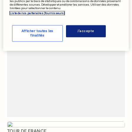
les publics par le biais de statistiques ou de combinaisons de données provenant
Un cratère engloutit deux
de différentes sources. Développer et améliorer les services. Utiliser des données
limitées pour sélectionner le contenu.
maisons en Floride
Liste de nos partenaires (fournisseurs)
0
0
Afficher toutes les
J'accepte
finalités
PUBLICITÉ
TOUR DE FRANCE