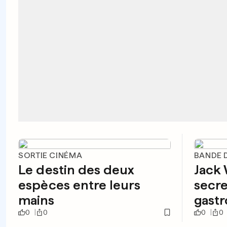
SORTIE CINÉMA
BANDE 
Le destin des deux
Jack 
espèces entre leurs
secre
mains
gast
0
0
0
0