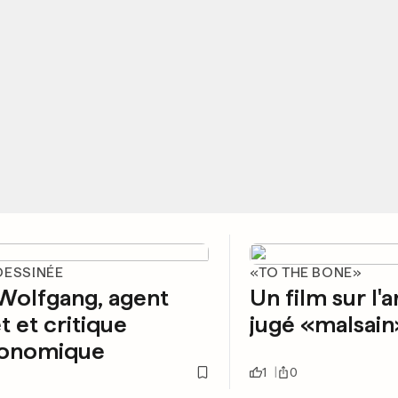
DESSINÉE
«TO THE BONE»
Wolfgang, agent
Un film sur l'
t et critique
jugé «malsain
ronomique
1
0