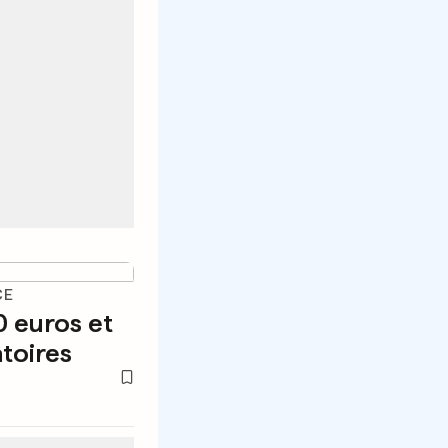
CE
0 euros et
atoires