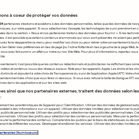
nons à coeur de protéger vos données
04.07.2017
94
partenaires stockons et accédons à des données personnelles, telles que des données de navi
niques, sur votre appareil. Si vous sélectionnez J'accepte, les technologies de suivi prendront en 
chées dans la section « Nous et nos partenaires traitons des données pour fournir ». Si les technol
ées, il est possible que certains contenus et annonces qui vous sont présentés ne soient pas per
uvez faire réapparaître ce menu pour modifier vos choix ou pour retirer votre consentement à tou
e lien Gérer mes préférences en bas de page [ou l'icône flottante en bas à gauche de la page Web, le
vous avez fait aurons un effet sur notre ou nos Site Web. Pour plus d’informations, reportez-vous 
ité.
DU NORD
EUROPA LEAGUE
sentement, il est possible que les contenus rédactionnels et publicitaires ne s'affichent pas corr
s vidéos et contenus issus des réseaux sociaux. Note pour les appareils Apple: Les droits et les choi
ington veut une
Le Progrès cré
istincts et s'ajoutent à votre choix de Transparence du suivi de l'application Apple (ATT). Votre cho
pendamment des choix que vous ferez ci-dessous. Si vous avez refusé la boîte de dialogue ATT, v
on d'urgence à
et sort les Ra
vies dans les applications et sur les sites web.
U
es ainsi que nos partenaires externes, traitent des données selon les 
:
0
0
ement les caractéristiques de l’appareil pour l’identification. Utiliser des données de géolocalisati
accéder à des informations sur un appareil. Utiliser des données limitées pour sélectionner la publ
PUBLICITÉ
a publicité personnalisée. Utiliser des profils pour sélectionner des publicités personnalisées. Cré
onnalisés. Utiliser des profils pour sélectionner des contenus personnalisés. Mesurer la perfo
esurer la performance des contenus. Comprendre les publics par le biais de statistiques ou de c
nant de différentes sources. Développer et améliorer les services. Utiliser des données limitées 
partenaires (fournisseurs)