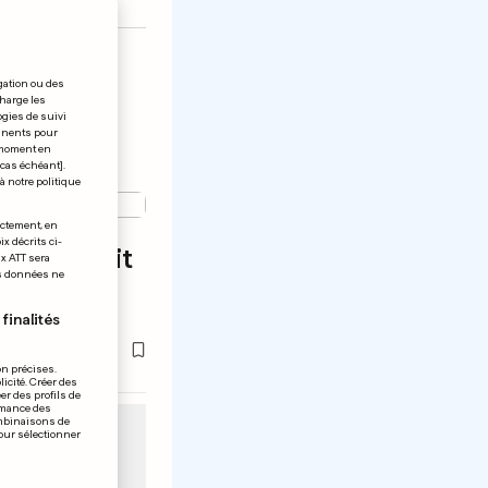
gation ou des
charge les
ogies de suivi
tinents pour
t moment en
 cas échéant].
à notre politique
ectement, en
x décrits ci-
e l'exploit
ix ATT sera
os données ne
ngers
finalités
on précises.
icité. Créer des
er des profils de
rmance des
ombinaisons de
pour sélectionner