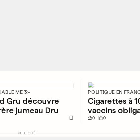
CABLE ME 3»
POLITIQUE EN FRAN
d Gru découvre
Cigarettes à 1
rère jumeau Dru
vaccins oblig
0
0
PUBLICITÉ