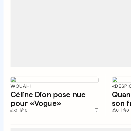
WOUAH!
«DESPI
Céline Dion pose nue
Quan
pour «Vogue»
son f
0
0
0
0