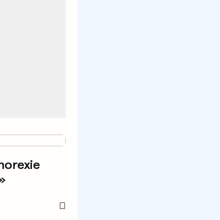
anorexie
»