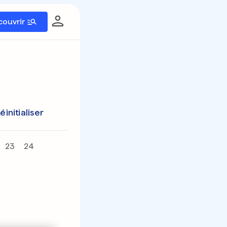
couvrir
éinitialiser
23
24