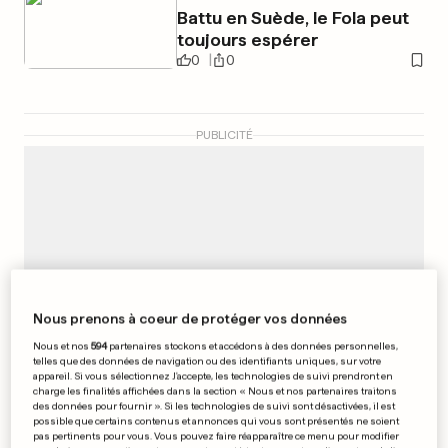
Battu en Suède, le Fola peut
toujours espérer
0
0
PUBLICITÉ
Nous prenons à coeur de protéger vos données
Nous et nos
594
partenaires stockons et accédons à des données personnelles,
telles que des données de navigation ou des identifiants uniques, sur votre
appareil. Si vous sélectionnez J'accepte, les technologies de suivi prendront en
charge les finalités affichées dans la section « Nous et nos partenaires traitons
des données pour fournir ». Si les technologies de suivi sont désactivées, il est
possible que certains contenus et annonces qui vous sont présentés ne soient
pas pertinents pour vous. Vous pouvez faire réapparaître ce menu pour modifier
SALARIÉS DE LUXAIR