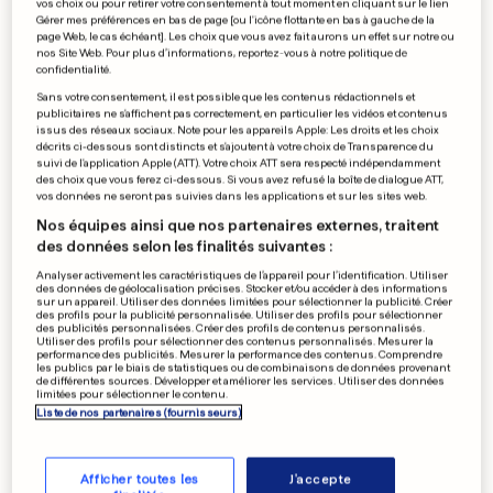
vos choix ou pour retirer votre consentement à tout moment en cliquant sur le lien
La part de l'Adem s'est fait
Gérer mes préférences en bas de page [ou l'icône flottante en bas à gauche de la
page Web, le cas échéant]. Les choix que vous avez fait aurons un effet sur notre ou
beaucoup attendre
nos Site Web. Pour plus d’informations, reportez-vous à notre politique de
confidentialité.
0
0
Sans votre consentement, il est possible que les contenus rédactionnels et
publicitaires ne s'affichent pas correctement, en particulier les vidéos et contenus
issus des réseaux sociaux. Note pour les appareils Apple: Les droits et les choix
HYGIÈNE AU LUXEMBOURG
décrits ci-dessous sont distincts et s'ajoutent à votre choix de Transparence du
suivi de l'application Apple (ATT). Votre choix ATT sera respecté indépendamment
Les eaux de baignade en
des choix que vous ferez ci-dessous. Si vous avez refusé la boîte de dialogue ATT,
plein air sont contrôlées
vos données ne seront pas suivies dans les applications et sur les sites web.
0
0
Nos équipes ainsi que nos partenaires externes, traitent
des données selon les finalités suivantes :
Analyser activement les caractéristiques de l’appareil pour l’identification. Utiliser
des données de géolocalisation précises. Stocker et/ou accéder à des informations
sur un appareil. Utiliser des données limitées pour sélectionner la publicité. Créer
RECORD EN CÔTE D'IVOIRE
des profils pour la publicité personnalisée. Utiliser des profils pour sélectionner
Trois tonnes d'écailles de
des publicités personnalisées. Créer des profils de contenus personnalisés.
Utiliser des profils pour sélectionner des contenus personnalisés. Mesurer la
pangolin saisies
performance des publicités. Mesurer la performance des contenus. Comprendre
les publics par le biais de statistiques ou de combinaisons de données provenant
0
0
de différentes sources. Développer et améliorer les services. Utiliser des données
limitées pour sélectionner le contenu.
Liste de nos partenaires (fournisseurs)
PUBLICITÉ
Afficher toutes les
J'accepte