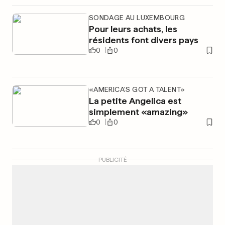
SONDAGE AU LUXEMBOURG
Pour leurs achats, les
résidents font divers pays
0
0
«AMERICA'S GOT A TALENT»
La petite Angelica est
simplement «amazing»
0
0
PUBLICITÉ