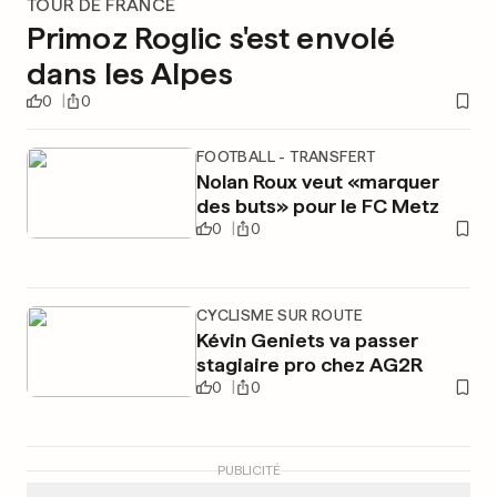
TOUR DE FRANCE
Primoz Roglic s'est envolé
dans les Alpes
0
0
FOOTBALL - TRANSFERT
Nolan Roux veut «marquer
des buts» pour le FC Metz
0
0
CYCLISME SUR ROUTE
Kévin Geniets va passer
stagiaire pro chez AG2R
0
0
PUBLICITÉ