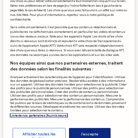
vos choix ou pour retirer votre consentement à tout moment en cliquant sur le lien
Il titille les fans d'«American
Gérer mes préférences en bas de page [ou l'icône flottante en bas à gauche de la
page Web, le cas échéant]. Les choix que vous avez fait aurons un effet sur notre ou
Horror Story»
nos Site Web. Pour plus d’informations, reportez-vous à notre politique de
confidentialité.
0
0
Sans votre consentement, il est possible que les contenus rédactionnels et
publicitaires ne s'affichent pas correctement, en particulier les vidéos et contenus
issus des réseaux sociaux. Note pour les appareils Apple: Les droits et les choix
LIGUE DES CHAMPIONS
décrits ci-dessous sont distincts et s'ajoutent à votre choix de Transparence du
suivi de l'application Apple (ATT). Votre choix ATT sera respecté indépendamment
Le F91 Dudelange éliminé par
des choix que vous ferez ci-dessous. Si vous avez refusé la boîte de dialogue ATT,
l'APOEL Nicosie
vos données ne seront pas suivies dans les applications et sur les sites web.
0
0
Nos équipes ainsi que nos partenaires externes, traitent
des données selon les finalités suivantes :
Analyser activement les caractéristiques de l’appareil pour l’identification. Utiliser
des données de géolocalisation précises. Stocker et/ou accéder à des informations
sur un appareil. Utiliser des données limitées pour sélectionner la publicité. Créer
AU LUXEMBOURG
des profils pour la publicité personnalisée. Utiliser des profils pour sélectionner
Le littering a été puni
des publicités personnalisées. Créer des profils de contenus personnalisés.
Utiliser des profils pour sélectionner des contenus personnalisés. Mesurer la
à 151 reprises
performance des publicités. Mesurer la performance des contenus. Comprendre
les publics par le biais de statistiques ou de combinaisons de données provenant
0
0
de différentes sources. Développer et améliorer les services. Utiliser des données
limitées pour sélectionner le contenu.
Liste de nos partenaires (fournisseurs)
PUBLICITÉ
Afficher toutes les
J'accepte