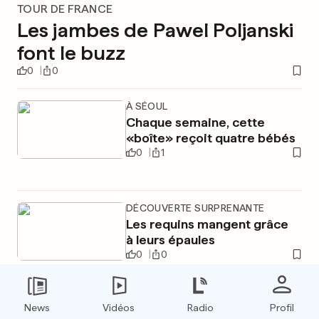
TOUR DE FRANCE
Les jambes de Pawel Poljanski
font le buzz
0
0
À SÉOUL
Chaque semaine, cette
«boîte» reçoit quatre bébés
0
1
DÉCOUVERTE SURPRENANTE
Les requins mangent grâce
à leurs épaules
0
0
News
Vidéos
Radio
Profil
PUBLICITÉ