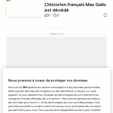
L'historien français Max Gallo
est décédé
0
0
PUBLICITÉ
Nous prenons à coeur de protéger vos données
Nous et nos
594
partenaires stockons et accédons à des données personnelles,
telles que des données de navigation ou des identifiants uniques, sur votre
appareil. Si vous sélectionnez J'accepte, les technologies de suivi prendront en
charge les finalités affichées dans la section « Nous et nos partenaires traitons
des données pour fournir ». Si les technologies de suivi sont désactivées, il est
possible que certains contenus et annonces qui vous sont présentés ne soient
pas pertinents pour vous. Vous pouvez faire réapparaître ce menu pour modifier
«AHS 7»