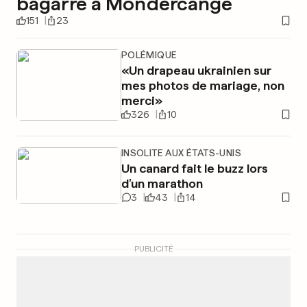
bagarre à Mondercange
151
23
POLÉMIQUE
«Un drapeau ukrainien sur
mes photos de mariage, non
merci»
326
10
INSOLITE AUX ÉTATS-UNIS
Un canard fait le buzz lors
d’un marathon
3
43
14
PUBLICITÉ