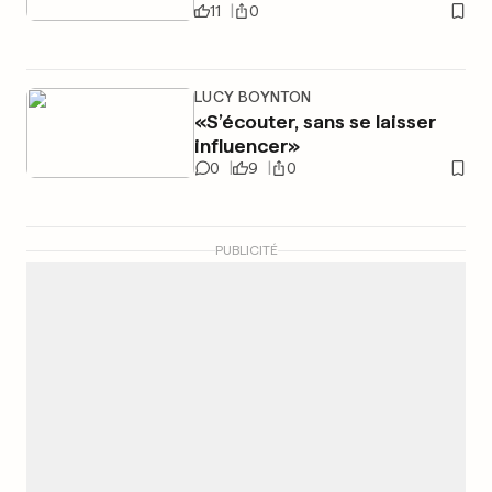
11
0
LUCY BOYNTON
«S’écouter, sans se laisser
influencer»
0
9
0
PUBLICITÉ