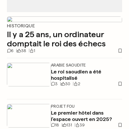
HISTORIQUE
Il y a 25 ans, un ordinateur
domptait le roi des échecs
6
38
1
ARABIE SAOUDITE
Le roi saoudien a été
hospitalisé
3
30
2
PROJET FOU
Le premier hôtel dans
l’espace ouvert en 2025?
18
131
39