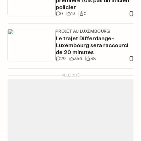
première fois pas un ancien
policier
0
13
0
PROJET AU LUXEMBOURG
Le trajet Differdange-
Luxembourg sera raccourci
de 20 minutes
29
356
38
PUBLICITÉ