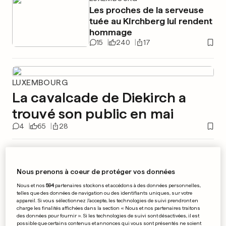
Les proches de la serveuse
tuée au Kirchberg lui rendent
hommage
15
240
17
LUXEMBOURG
La cavalcade de Diekirch a
trouvé son public en mai
4
65
28
RÉSEAUX SOCIAUX
Une ex-modèle et
Nous prenons à coeur de protéger vos données
influenceuse: «Pourquoi
suis-je toujours en vie?»
Nous et nos
594
partenaires stockons et accédons à des données personnelles,
telles que des données de navigation ou des identifiants uniques, sur votre
20
129
3
appareil. Si vous sélectionnez J'accepte, les technologies de suivi prendront en
charge les finalités affichées dans la section « Nous et nos partenaires traitons
des données pour fournir ». Si les technologies de suivi sont désactivées, il est
ISRAËL
possible que certains contenus et annonces qui vous sont présentés ne soient