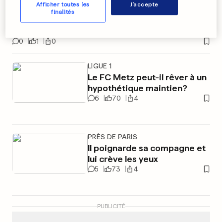
Afficher toutes les
J'accepte
Le vétéran Mark Cavendish
finalités
s’offre la 3e étape du Giro
0
1
0
LIGUE 1
Le FC Metz peut-il rêver à un
hypothétique maintien?
6
70
4
PRÈS DE PARIS
Il poignarde sa compagne et
lui crève les yeux
5
73
4
PUBLICITÉ