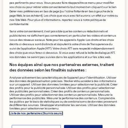
pas pertinents pour vous. Vous pouvez faire réapparaître ce menu pour modifier
Un Palestinien tué par
vos choix ou pour retirer votre consentement à tout moment en cliquant sur le lien
l'armée, un policier israélien
Gérer mes préférences en bas de page [ou l'icône flottante en bas à gauche de la
page Web, le cas échéant]. Les choix que vous avez fait aurons un effet sur notre ou
poignardé à Jérusalem
nos Site Web. Pour plus d’informations, reportez-vous à notre politique de
66
4
confidentialité.
Sans votre consentement, il est possible que les contenus rédactionnels et
publicitaires ne s'affichent pas correctement, en particulier les vidéos et contenus
PUBLICITÉ
issus des réseaux sociaux. Note pour les appareils Apple: Les droits et les choix
décrits ci-dessous sont distincts et s'ajoutent à votre choix de Transparence du
suivi de l'application Apple (ATT). Votre choix ATT sera respecté indépendamment
des choix que vous ferez ci-dessous. Si vous avez refusé la boîte de dialogue ATT,
vos données ne seront pas suivies dans les applications et sur les sites web.
Nos équipes ainsi que nos partenaires externes, traitent
des données selon les finalités suivantes :
Analyser activement les caractéristiques de l’appareil pour l’identification. Utiliser
des données de géolocalisation précises. Stocker et/ou accéder à des informations
sur un appareil. Utiliser des données limitées pour sélectionner la publicité. Créer
des profils pour la publicité personnalisée. Utiliser des profils pour sélectionner
des publicités personnalisées. Créer des profils de contenus personnalisés.
Utiliser des profils pour sélectionner des contenus personnalisés. Mesurer la
performance des publicités. Mesurer la performance des contenus. Comprendre
les publics par le biais de statistiques ou de combinaisons de données provenant
de différentes sources. Développer et améliorer les services. Utiliser des données
limitées pour sélectionner le contenu.
Liste de nos partenaires (fournisseurs)
CYCLISME