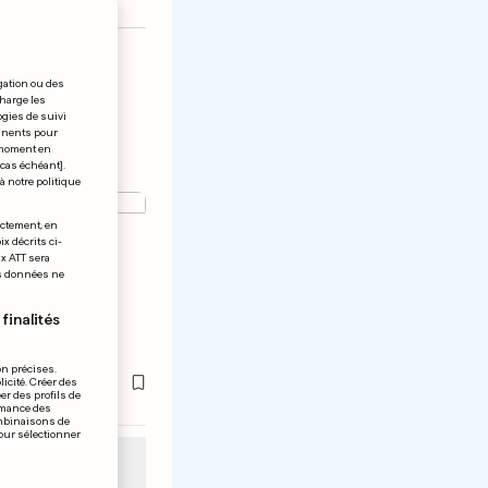
gation ou des
charge les
ogies de suivi
tinents pour
t moment en
 cas échéant].
à notre politique
ectement, en
x décrits ci-
s au
ix ATT sera
os données ne
 Amber
nny Depp,
finalités
re
on précises.
icité. Créer des
er des profils de
rmance des
ombinaisons de
pour sélectionner