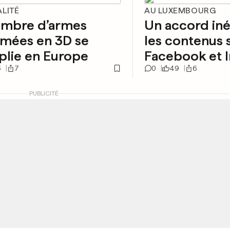
ALITÉ
AU LUXEMBOURG
ombre d’armes
Un accord iné
imées en 3D se
les contenus 
plie en Europe
Facebook et 
6
7
0
49
6
PUBLICITÉ