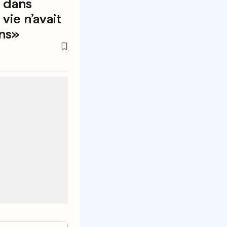
e dans
vie n’avait
ns»