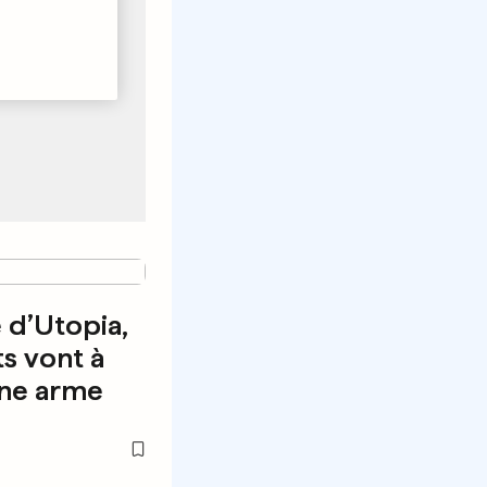
e d’Utopia,
ts vont à
une arme