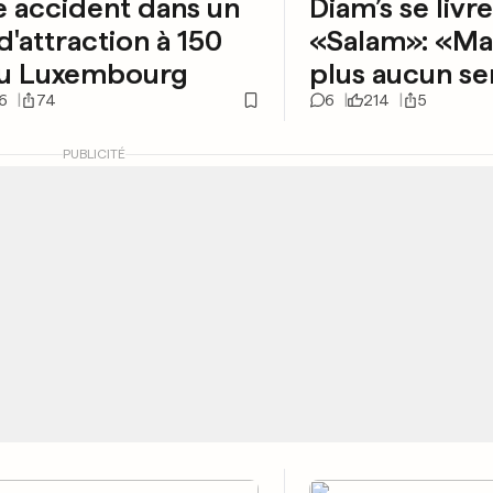
 accident dans un
Diam’s se livr
d'attraction à 150
«Salam»: «Ma 
u Luxembourg
plus aucun se
6
74
6
214
5
PUBLICITÉ