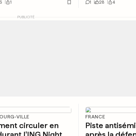
3
1
1
28
4
PUBLICITÉ
OURG-VILLE
FRANCE
ent circuler en
Piste antisémi
 durant l'ING Night
après la défe