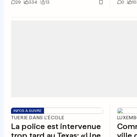
29
334
13
0
10
INFOS À SUIVRE
TUERIE DANS L'ÉCOLE
LUXEMB
La police est intervenue
Comm
trop tard au Texas: «Une
ville