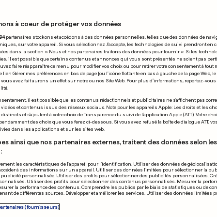
nons à coeur de protéger vos données
 27.05.2022
94
partenaires stockons et accédons à des données personnelles, telles que des données de navi
niques, sur votre appareil. Si vous sélectionnez J'accepte, les technologies de suivi prendront en 
chées dans la section « Nous et nos partenaires traitons des données pour fournir ». Si les technol
ées, il est possible que certains contenus et annonces qui vous sont présentés ne soient pas per
uvez faire réapparaître ce menu pour modifier vos choix ou pour retirer votre consentement à tou
e lien Gérer mes préférences en bas de page [ou l'icône flottante en bas à gauche de la page Web, le
vous avez fait aurons un effet sur notre ou nos Site Web. Pour plus d’informations, reportez-vous 
ité.
LL
ÉTATS-UNIS
sentement, il est possible que les contenus rédactionnels et publicitaires ne s'affichent pas corr
s vidéos et contenus issus des réseaux sociaux. Note pour les appareils Apple: Les droits et les choi
cing remporte la
Fin des débat
istincts et s'ajoutent à votre choix de Transparence du suivi de l'application Apple (ATT). Votre cho
pendamment des choix que vous ferez ci-dessous. Si vous avez refusé la boîte de dialogue ATT, v
e de Luxembourg
procès entre
vies dans les applications et sur les sites web.
Heard et Joh
es ainsi que nos partenaires externes, traitent des données selon les 
:
le jury délibè
ement les caractéristiques de l’appareil pour l’identification. Utiliser des données de géolocalisati
9
9
0
177
1
accéder à des informations sur un appareil. Utiliser des données limitées pour sélectionner la publ
a publicité personnalisée. Utiliser des profils pour sélectionner des publicités personnalisées. Cré
onnalisés. Utiliser des profils pour sélectionner des contenus personnalisés. Mesurer la perfo
esurer la performance des contenus. Comprendre les publics par le biais de statistiques ou de c
PUBLICITÉ
nant de différentes sources. Développer et améliorer les services. Utiliser des données limitées 
partenaires (fournisseurs)