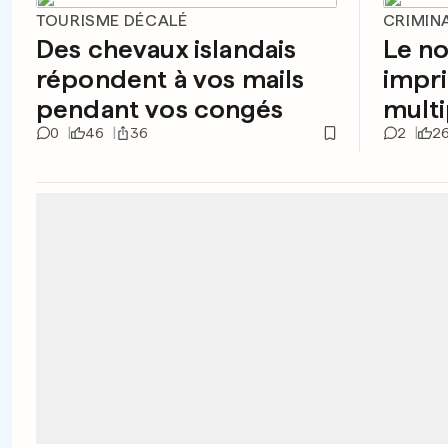
TOURISME DÉCALÉ
CRIMIN
Des chevaux islandais
Le n
répondent à vos mails
impr
pendant vos congés
multi
0
46
36
2
2