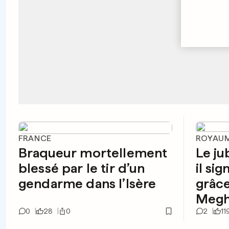
FRANCE
ROYAUM
Braqueur mortellement
Le jub
blessé par le tir d’un
il si
gendarme dans l’Isère
grâce
Megh
0
28
0
2
11