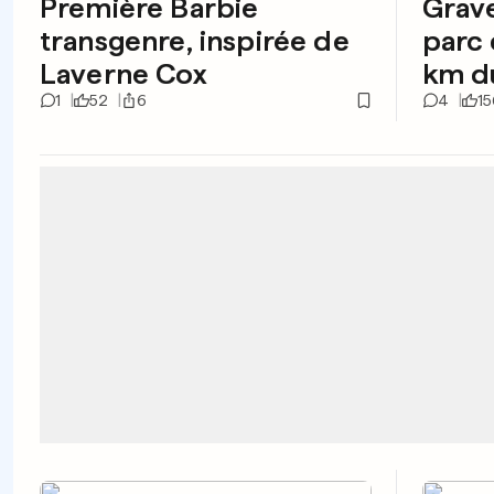
Première Barbie
Grave
transgenre, inspirée de
parc 
Laverne Cox
km d
1
52
6
4
15