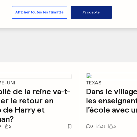
Afficher toutes les finalités
J'accepte
E-UNI
TEXAS
ilé de la reine va-t-
Dans le villag
gner le retour en
les enseignan
 de Harry et
l’école avec 
an?
9
2
0
31
3