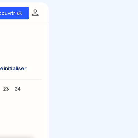
couvrir
éinitialiser
23
24