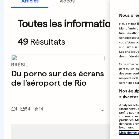
Articles
Vidéos
Nous pre
Toutes les informations du
Nous et nos
5
identifiants u
finalités affi
sont désactiv
49
Résultats
vous. Vous po
cliquant sur l
Les choix que 
de confidential
BRÉSIL
FOOTBA
Sans votre con
particulier le
Du porno sur des écrans
Le Ra
dessous sont d
respecté indé
de l’aéroport de Rio
Coup
seront pas sui
Nos équip
suivantes 
Analyser activ
1
54
14
0
5
Stocker et/ou 
profils pour l
contenus pers
publicités. M
données prove
le contenu.
Liste de nos 