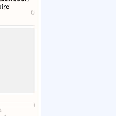
ire
S