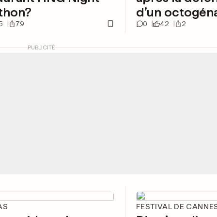
thon?
d’un octogéna
5
79
0
42
2
PUBLICITÉ
AS
FESTIVAL DE CANNE