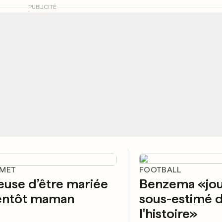
PUBLICITÉ
SMET
FOOTBALL
use d’être mariée
Benzema «jou
ientôt maman
sous-estimé 
l'histoire»