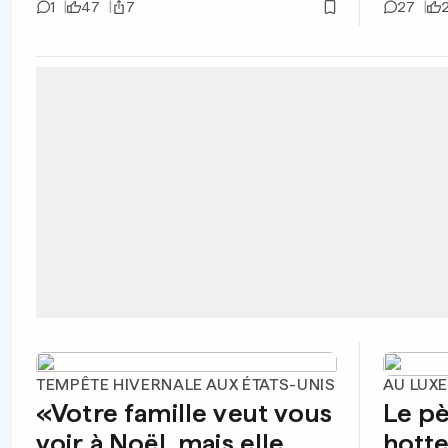
1
47
7
27
TEMPÊTE HIVERNALE AUX ÉTATS-UNIS
AU LUX
«Votre famille veut vous
Le pè
voir à Noël, mais elle
hotte