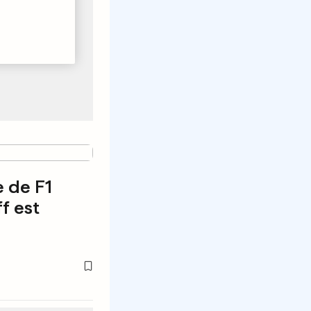
e de F1
ff est