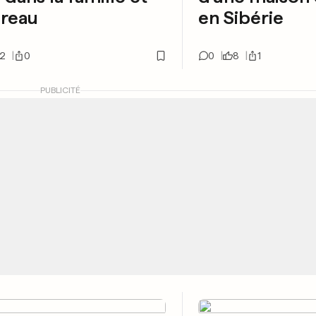
ureau
en Sibérie
2
0
0
8
1
PUBLICITÉ