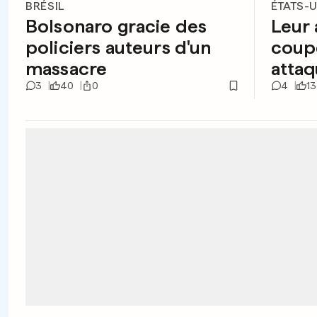
BRÉSIL
ÉTATS-
Bolsonaro gracie des
Leur 
policiers auteurs d'un
coupé
massacre
attaq
3
40
0
4
13