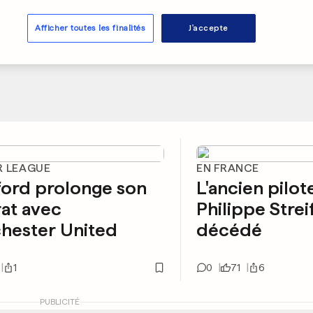
Afficher toutes les finalités
J'accepte
R LEAGUE
EN FRANCE
ford prolonge son
L'ancien pilot
at avec
Philippe Strei
hester United
décédé
1
0
71
6
PUBLICITÉ