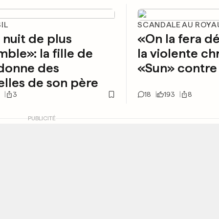
IL
SCANDALE AU ROYA
nuit de plus
«On la fera dé
ble»: la fille de
la violente c
 donne des
«Sun» contr
lles de son père
3
18
193
8
PUBLICITÉ