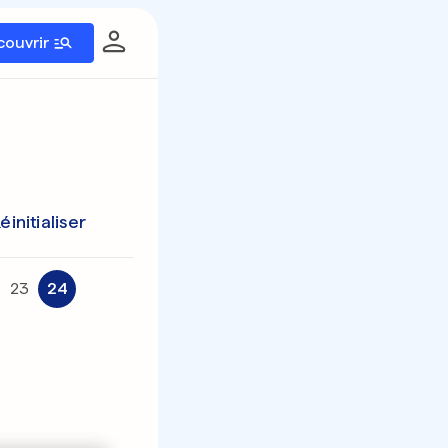
couvrir
éinitialiser
23
24