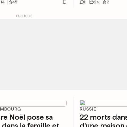
214
45
11
24
2
PUBLICITÉ
EMBOURG
RUSSIE
re Noël pose sa
22 morts dans
 dans la famille et
d'une maison 