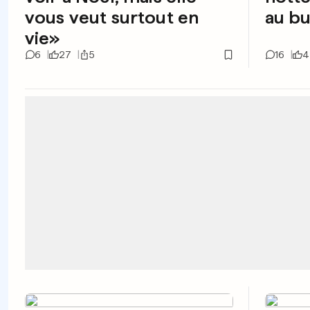
vous veut surtout en
au b
vie»
6
27
5
16
4