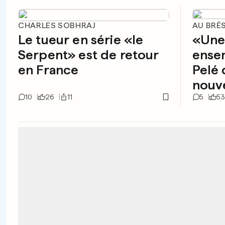
CHARLES SOBHRAJ
AU BRÉS
Le tueur en série «le
«Une 
Serpent» est de retour
ensem
en France
Pelé
nouve
10
26
11
5
53