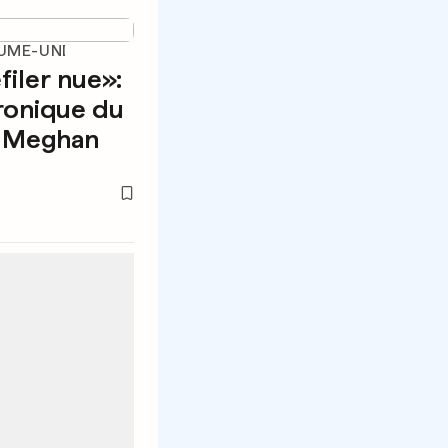
UME-UNI
filer nue»:
hronique du
e Meghan