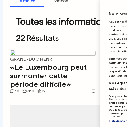
Articles
Vidéos
Nous pre
Toutes les informations du 
Nous et nos
5
identifiants u
finalités affi
sont désactiv
22
Résultats
vous. Vous po
cliquant sur l
Les choix que 
de confidential
GRAND-DUC HENRI
Sans votre con
Viole
particulier le
«Le Luxembourg peut
dessous sont d
l'assa
respecté indé
surmonter cette
seront pas sui
Kurd
période difficile»
Nos équip
suivantes 
36
260
12
16
5
Analyser activ
Stocker et/ou 
profils pour l
contenus pers
publicités. M
données prove
le contenu.
Liste de nos 