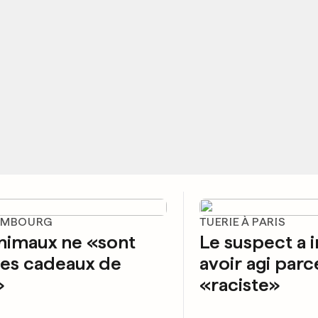
EMBOURG
TUERIE À PARIS
nimaux ne «sont
Le suspect a 
des cadeaux de
avoir agi parce
»
«raciste»