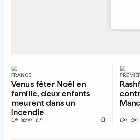
FRANCE
PREMIE
Venus fêter Noël en
Rash
famille, deux enfants
contr
meurent dans un
Manc
incendie
6
50
9
0
0