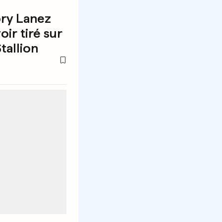
ory Lanez
ir tiré sur
tallion