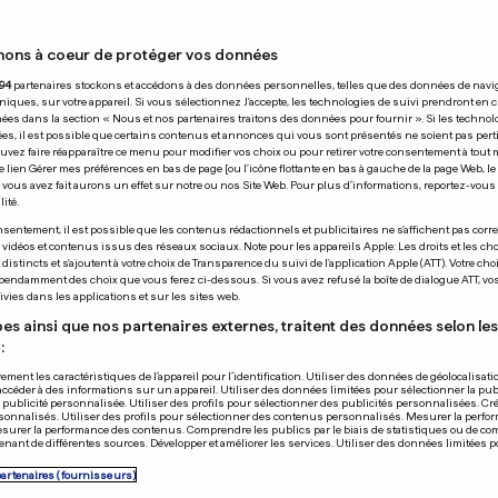
nons à coeur de protéger vos données
24.12.2022
94
partenaires stockons et accédons à des données personnelles, telles que des données de navi
niques, sur votre appareil. Si vous sélectionnez J'accepte, les technologies de suivi prendront en 
chées dans la section « Nous et nos partenaires traitons des données pour fournir ». Si les technol
ées, il est possible que certains contenus et annonces qui vous sont présentés ne soient pas per
uvez faire réapparaître ce menu pour modifier vos choix ou pour retirer votre consentement à tou
e lien Gérer mes préférences en bas de page [ou l'icône flottante en bas à gauche de la page Web, le
vous avez fait aurons un effet sur notre ou nos Site Web. Pour plus d’informations, reportez-vous 
ité.
POUR LE PLAISIR DE
sentement, il est possible que les contenus rédactionnels et publicitaires ne s'affichent pas corr
nces à Paris, après
s vidéos et contenus issus des réseaux sociaux. Note pour les appareils Apple: Les droits et les choi
Et le plus bea
istincts et s'ajoutent à votre choix de Transparence du suivi de l'application Apple (ATT). Votre cho
ssinat de trois
pendamment des choix que vous ferez ci-dessous. Si vous avez refusé la boîte de dialogue ATT, v
Coupe du mo
vies dans les applications et sur les sites web.
es
es ainsi que nos partenaires externes, traitent des données selon les 
:
0
3
7
38
10
ement les caractéristiques de l’appareil pour l’identification. Utiliser des données de géolocalisati
accéder à des informations sur un appareil. Utiliser des données limitées pour sélectionner la publ
PUBLICITÉ
a publicité personnalisée. Utiliser des profils pour sélectionner des publicités personnalisées. Cré
onnalisés. Utiliser des profils pour sélectionner des contenus personnalisés. Mesurer la perfo
esurer la performance des contenus. Comprendre les publics par le biais de statistiques ou de c
nant de différentes sources. Développer et améliorer les services. Utiliser des données limitées 
partenaires (fournisseurs)