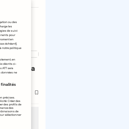
gation ou des
charge les
ogies de suivi
tinents pour
t moment en
 cas échéant].
à notre politique
S YEUX
ectement, en
x décrits ci-
u but de la
ix ATT sera
os données ne
nde est…
finalités
on précises.
icité. Créer des
er des profils de
rmance des
ombinaisons de
pour sélectionner