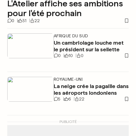
L'Atelier affiche ses ambitions
pour l'été prochain
0
31
22
AFRIQUE DU SUD
Un cambriolage louche met
le président sur la sellette
0
10
0
ROYAUME-UNI
La neige crée la pagaille dans
les aéroports londoniens
5
6
22
PUBLICITÉ