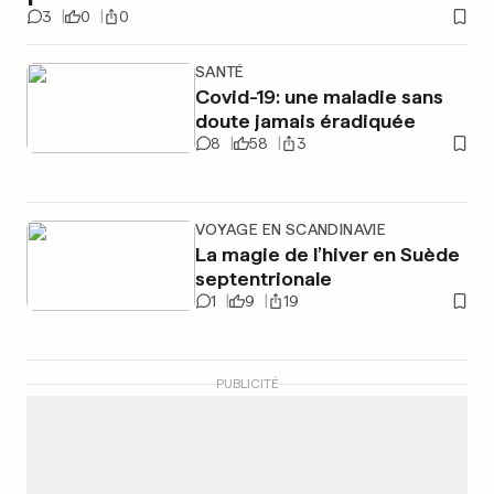
3
0
0
SANTÉ
Covid-19: une maladie sans
doute jamais éradiquée
8
58
3
VOYAGE EN SCANDINAVIE
La magie de l’hiver en Suède
septentrionale
1
9
19
PUBLICITÉ