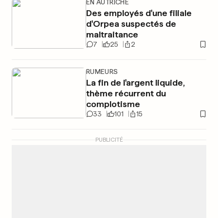
EN AUTRICHE
Des employés d'une filiale
d'Orpea suspectés de
maltraitance
7
25
2
RUMEURS
La fin de l'argent liquide,
thème récurrent du
complotisme
33
101
15
PUBLICITÉ