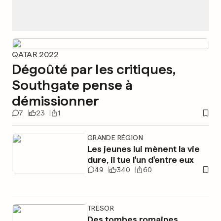
QATAR 2022
Dégoûté par les critiques,
Southgate pense à
démissionner
7
23
1
GRANDE RÉGION
Les jeunes lui mènent la vie
dure, il tue l'un d'entre eux
49
340
60
TRÉSOR
Des tombes romaines