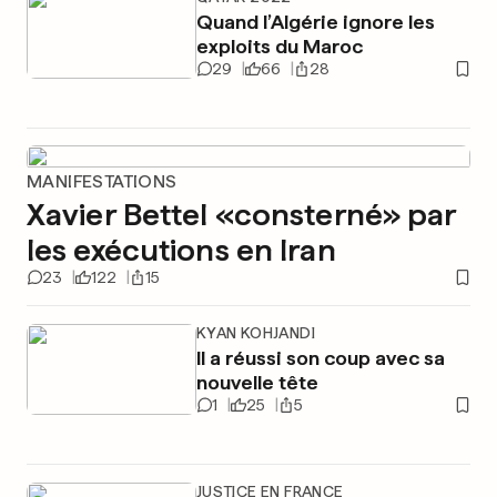
Quand l’Algérie ignore les
exploits du Maroc
29
66
28
MANIFESTATIONS
Xavier Bettel «consterné» par
les exécutions en Iran
23
122
15
KYAN KOHJANDI
Il a réussi son coup avec sa
nouvelle tête
1
25
5
JUSTICE EN FRANCE