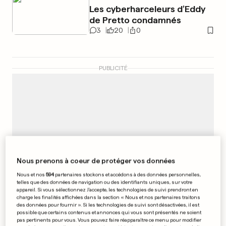
Les cyberharceleurs d’Eddy
de Pretto condamnés
3
20
0
PUBLICITÉ
Nous prenons à coeur de protéger vos données
Nous et nos
594
partenaires stockons et accédons à des données personnelles,
telles que des données de navigation ou des identifiants uniques, sur votre
appareil. Si vous sélectionnez J'accepte, les technologies de suivi prendront en
charge les finalités affichées dans la section « Nous et nos partenaires traitons
des données pour fournir ». Si les technologies de suivi sont désactivées, il est
possible que certains contenus et annonces qui vous sont présentés ne soient
pas pertinents pour vous. Vous pouvez faire réapparaître ce menu pour modifier
RÉSEAUX SOCIAUX