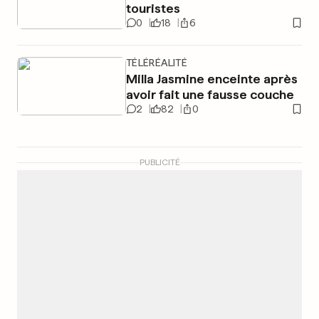
touristes
0
18
6
TÉLÉRÉALITÉ
Milla Jasmine enceinte après
avoir fait une fausse couche
2
82
0
PUBLICITÉ