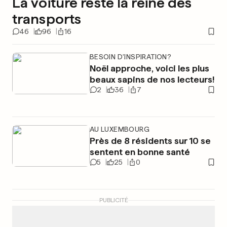
La voiture reste la reine des
transports
46
96
16
BESOIN D'INSPIRATION?
Noël approche, voici les plus
beaux sapins de nos lecteurs!
2
36
7
AU LUXEMBOURG
Près de 8 résidents sur 10 se
sentent en bonne santé
5
25
0
PUBLICITÉ