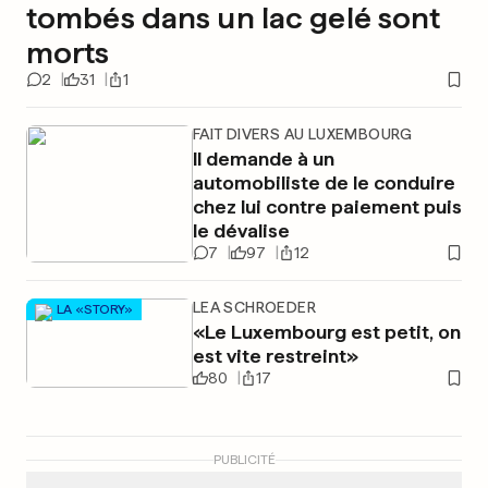
tombés dans un lac gelé sont
morts
2
31
1
FAIT DIVERS AU LUXEMBOURG
Il demande à un
automobiliste de le conduire
chez lui contre paiement puis
le dévalise
7
97
12
LEA SCHROEDER
LA «STORY»
«Le Luxembourg est petit, on
est vite restreint»
80
17
PUBLICITÉ