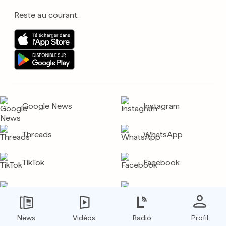
Reste au courant.
Google News
Instagram
Threads
WhatsApp
TikTok
Facebook
YouTube
LinkedIn
News
Vidéos
Radio
Profil
X (Twitter)