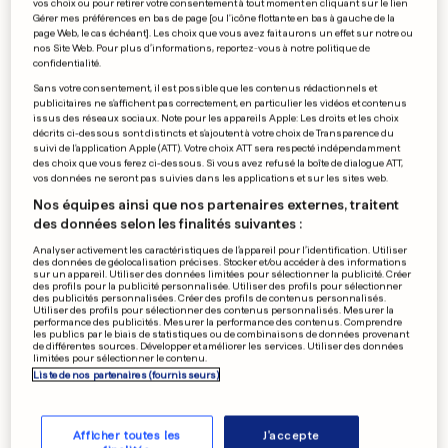
vos choix ou pour retirer votre consentement à tout moment en cliquant sur le lien
Twitter payant: la nouvelle
Gérer mes préférences en bas de page [ou l'icône flottante en bas à gauche de la
page Web, le cas échéant]. Les choix que vous avez fait aurons un effet sur notre ou
tentative de Musk
nos Site Web. Pour plus d’informations, reportez-vous à notre politique de
confidentialité.
2
23
0
Sans votre consentement, il est possible que les contenus rédactionnels et
publicitaires ne s'affichent pas correctement, en particulier les vidéos et contenus
issus des réseaux sociaux. Note pour les appareils Apple: Les droits et les choix
CONCERT
décrits ci-dessous sont distincts et s'ajoutent à votre choix de Transparence du
suivi de l'application Apple (ATT). Votre choix ATT sera respecté indépendamment
«Robbie Williams au
des choix que vous ferez ci-dessous. Si vous avez refusé la boîte de dialogue ATT,
Luxembourg, c'est
vos données ne seront pas suivies dans les applications et sur les sites web.
totalement inattendu»
Nos équipes ainsi que nos partenaires externes, traitent
5
62
59
des données selon les finalités suivantes :
Analyser activement les caractéristiques de l’appareil pour l’identification. Utiliser
des données de géolocalisation précises. Stocker et/ou accéder à des informations
sur un appareil. Utiliser des données limitées pour sélectionner la publicité. Créer
FISCALITÉ
des profils pour la publicité personnalisée. Utiliser des profils pour sélectionner
«Mensonge et sexisme»: le
des publicités personnalisées. Créer des profils de contenus personnalisés.
Utiliser des profils pour sélectionner des contenus personnalisés. Mesurer la
Luxembourg fustigé par une
performance des publicités. Mesurer la performance des contenus. Comprendre
les publics par le biais de statistiques ou de combinaisons de données provenant
député française
de différentes sources. Développer et améliorer les services. Utiliser des données
limitées pour sélectionner le contenu.
89
443
45
Liste de nos partenaires (fournisseurs)
PUBLICITÉ
Afficher toutes les
J'accepte