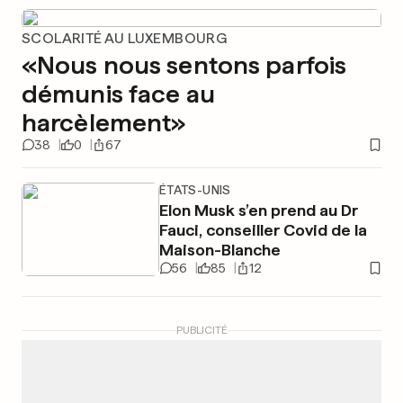
SCOLARITÉ AU LUXEMBOURG
«Nous nous sentons parfois
démunis face au
harcèlement»
38
0
67
ÉTATS-UNIS
Elon Musk s’en prend au Dr
Fauci, conseiller Covid de la
Maison-Blanche
56
85
12
PUBLICITÉ