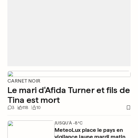
CARNET NOIR
Le mari d'Afida Turner et fils de
Tina est mort
3
118
10
JUSQU'À -8°C
MeteoLux place le pays en
vigilance jaune mardi matin