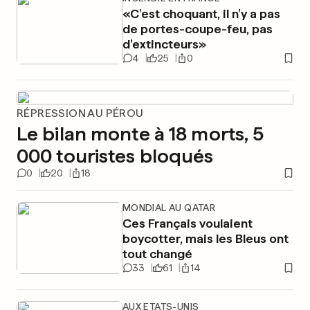
«C’est choquant, il n’y a pas
de portes-coupe-feu, pas
d’extincteurs»
4
25
0
RÉPRESSION AU PÉROU
Le bilan monte à 18 morts, 5
000 touristes bloqués
0
20
18
MONDIAL AU QATAR
Ces Français voulaient
boycotter, mais les Bleus ont
tout changé
33
61
14
AUX ETATS-UNIS