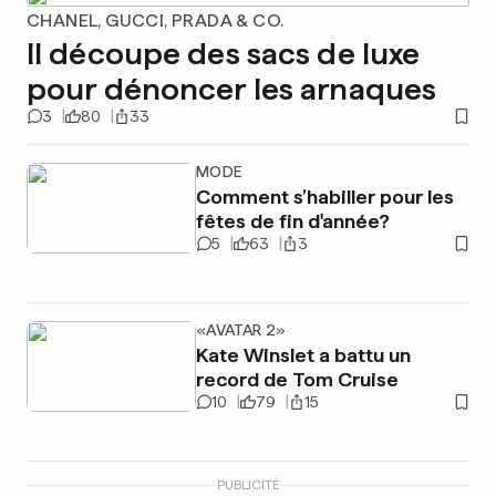
CHANEL, GUCCI, PRADA & CO.
Il découpe des sacs de luxe
pour dénoncer les arnaques
3
80
33
MODE
Comment s’habiller pour les
fêtes de fin d'année?
5
63
3
«AVATAR 2»
Kate Winslet a battu un
record de Tom Cruise
10
79
15
PUBLICITÉ