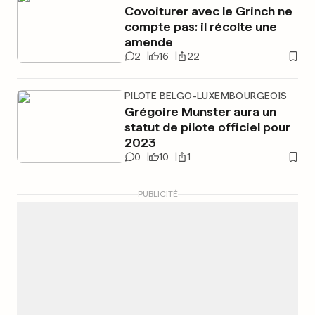
Covoiturer avec le Grinch ne
compte pas: il récolte une
amende
2
16
22
PILOTE BELGO-LUXEMBOURGEOIS
Grégoire Munster aura un
statut de pilote officiel pour
2023
0
10
1
PUBLICITÉ