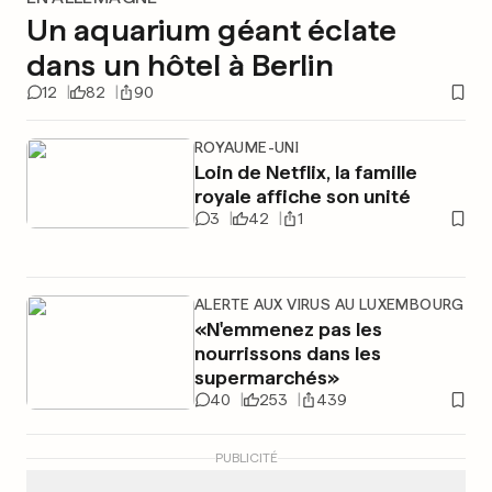
Un aquarium géant éclate
dans un hôtel à Berlin
12
82
90
ROYAUME-UNI
Loin de Netflix, la famille
royale affiche son unité
3
42
1
ALERTE AUX VIRUS AU LUXEMBOURG
«N'emmenez pas les
nourrissons dans les
supermarchés»
40
253
439
PUBLICITÉ