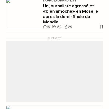
FRANCE/GRAND EST
Un journaliste agressé et
«bien amoché» en Moselle
après la demi-finale du
Mondial
16
152
29
PUBLICITÉ