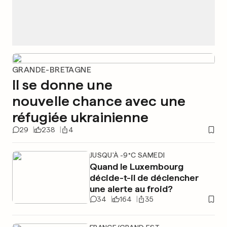
GRANDE-BRETAGNE
Il se donne une
nouvelle chance avec une
réfugiée ukrainienne
29
238
4
JUSQU'À -9°C SAMEDI
Quand le Luxembourg
décide-t-il de déclencher
une alerte au froid?
34
164
35