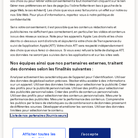
vos choix ou pour retirer votre consentement à tout moment en cliquant sur le lien
A quoi sert ce match pour la
Gérer mes préférences en bas de page [ou l'icône flottante en bas à gauche de la
page Web, le cas échéant]. Les choix que vous avez fait aurons un effet sur notre ou
troisième place?
nos Site Web. Pour plus d’informations, reportez-vous à notre politique de
confidentialité.
6
38
1
Sans votre consentement, il est possible que les contenus rédactionnels et
publicitaires ne s'affichent pas correctement, en particulier les vidéos et contenus
issus des réseaux sociaux. Note pour les appareils Apple: Les droits et les choix
MONDIAL 2022
décrits ci-dessous sont distincts et s'ajoutent à votre choix de Transparence du
suivi de l'application Apple (ATT). Votre choix ATT sera respecté indépendamment
Le prix démentiel de certains
des choix que vous ferez ci-dessous. Si vous avez refusé la boîte de dialogue ATT,
billets pour la finale
vos données ne seront pas suivies dans les applications et sur les sites web.
6
33
6
Nos équipes ainsi que nos partenaires externes, traitent
des données selon les finalités suivantes :
Analyser activement les caractéristiques de l’appareil pour l’identification. Utiliser
des données de géolocalisation précises. Stocker et/ou accéder à des informations
sur un appareil. Utiliser des données limitées pour sélectionner la publicité. Créer
SEXE
des profils pour la publicité personnalisée. Utiliser des profils pour sélectionner
Et les recherches les plus
des publicités personnalisées. Créer des profils de contenus personnalisés.
Utiliser des profils pour sélectionner des contenus personnalisés. Mesurer la
populaires sur Pornhub
performance des publicités. Mesurer la performance des contenus. Comprendre
les publics par le biais de statistiques ou de combinaisons de données provenant
sont…
de différentes sources. Développer et améliorer les services. Utiliser des données
limitées pour sélectionner le contenu.
6
295
57
Liste de nos partenaires (fournisseurs)
PUBLICITÉ
Afficher toutes les
J'accepte