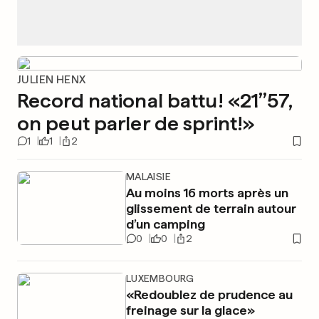
JULIEN HENX
Record national battu! «21’’57,
on peut parler de sprint!»
1
1
2
MALAISIE
Au moins 16 morts après un
glissement de terrain autour
d’un camping
0
0
2
LUXEMBOURG
«Redoublez de prudence au
freinage sur la glace»