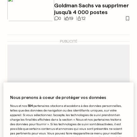
Goldman Sachs va supprimer
jusqu'à 4 000 postes
0
19
12
PUBLICITÉ
Nous prenons à coeur de protéger vos données
Nous et nos
594
partenaires stockons et accédons à des données personnelles,
telles que des données de navigation ou des identifiants uniques, sur votre
appareil. Si vous sélectionnez J'accepte, les technologies de suivi prendront en
charge les finalités affichées dans la section « Nous et nos partenaires traitons
des données pour fournir ». Si les technologies de suivi sont désactivées, il est
possible que certains contenus et annonces qui vous sont présentés ne soient
pas pertinents pour vous. Vous pouvez faire réapparaître ce menu pour modifier
QATAR 2022