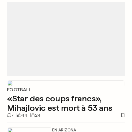
FOOTBALL
«Star des coups francs»,
Mihajlovic est mort à 53 ans
7
44
24
EN ARIZONA