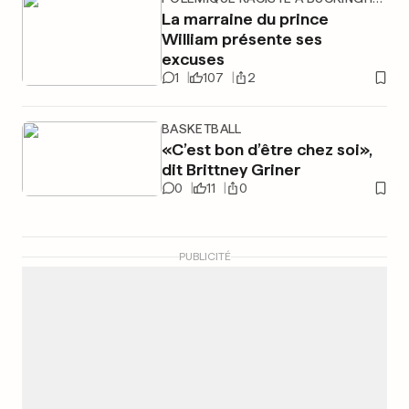
La marraine du prince
William présente ses
excuses
1
107
2
BASKETBALL
«C’est bon d’être chez soi»,
dit Brittney Griner
0
11
0
PUBLICITÉ