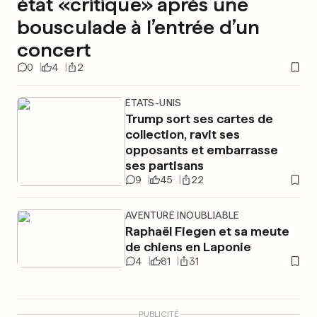
état «critique» après une
bousculade à l’entrée d’un
concert
0
4
2
ÉTATS-UNIS
Trump sort ses cartes de
collection, ravit ses
opposants et embarrasse
ses partisans
9
45
22
AVENTURE INOUBLIABLE
Raphaël Fiegen et sa meute
de chiens en Laponie
4
81
31
PUBLICITÉ