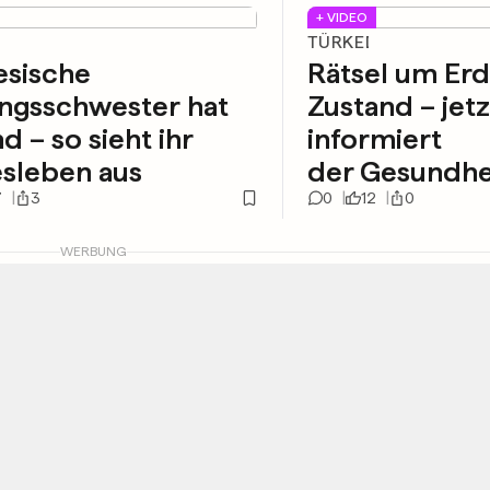
+ VIDEO
TÜRKEI
esische
Rätsel um Er
ingsschwester hat
Zustand – jetz
d – so sieht ihr
informiert
sleben aus
der Gesundhe
7
3
0
12
0
WERBUNG