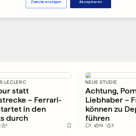
Zwecke anzeigen
Akzeptieren
S LECLERC
NEUE STUDIE
ur statt
Achtung, Po
trecke – Ferrari-
Liebhaber – F
startet in den
können zu De
ts durch
führen
1
1
19
3