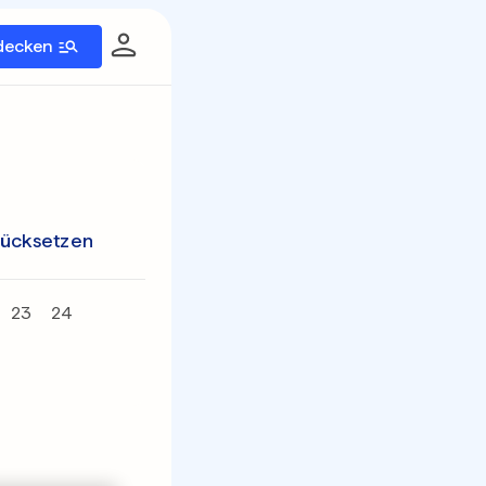
decken
rücksetzen
23
24