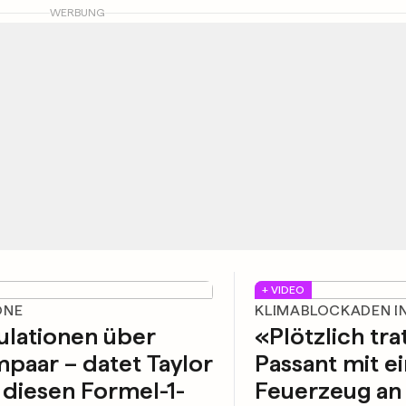
WERBUNG
+ VIDEO
ONE
KLIMABLOCKADEN IN
ulationen über
«Plötzlich tra
paar – datet Taylor
Passant mit 
 diesen Formel-1-
Feuerzeug an