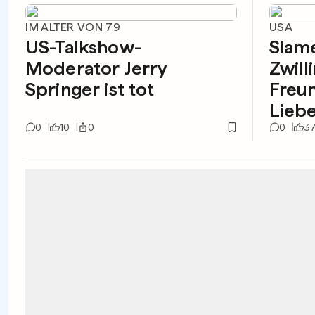
IM ALTER VON 79
USA
US-Talkshow-
Siam
Moderator Jerry
Zwill
Springer ist tot
Freun
Liebe
0
10
0
0
3