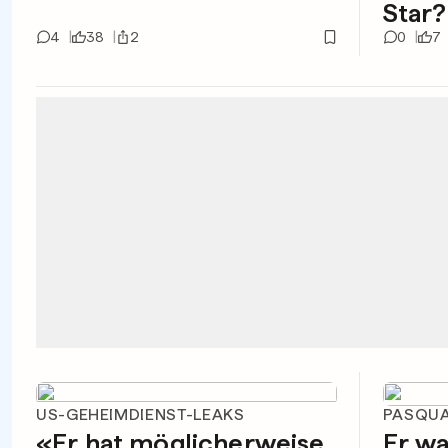
Star?
4
38
2
0
7
US-GEHEIMDIENST-LEAKS
PASQUA
«Er hat möglicherweise
Er wa