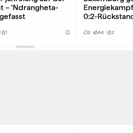
t – ‘Ndrangheta-
Energiekampf
gefasst
0:2-Rückstan
1
2
44
2
WERBUNG