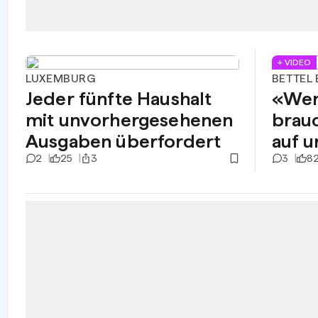
+ VIDEO
LUXEMBURG
BETTEL 
Jeder fünfte Haushalt
«Wen
mit unvorhergesehenen
brauc
Ausgaben überfordert
auf u
2
25
3
3
8