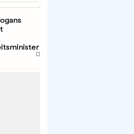
dogans
t
itsminister