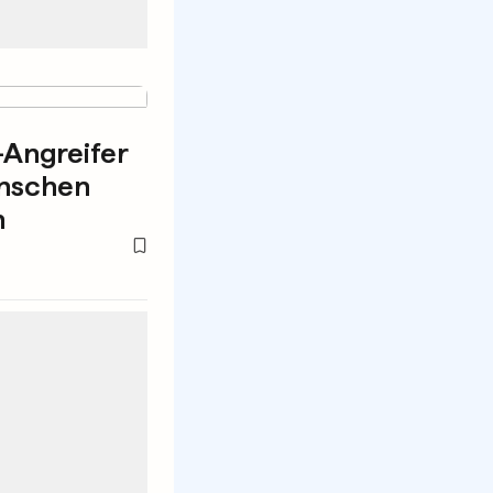
-Angreifer
enschen
n