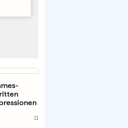
mmes-
ritten
pressionen