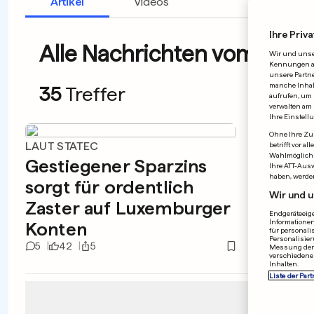
Artikel
Videos
Ihre Priva
Alle Nachrichten vom 27.0
Wir und uns
Kennungen auf
unsere Partne
manche Inhalt
35
Treffer
aufrufen, um 
verwalten am 
Ihre Einstell
Ohne Ihre Zus
LAUT STATEC
MESSE
betrifft vor 
Wahlmöglichk
Gestiegener Sparzins
What
Ihre ATT-Aus
haben, werde
sorgt für ordentlich
Tasta
Wir und u
Zaster auf Luxemburger
viele
Endgeräteeige
Informationen
Konten
mach
für personali
Personalisier
5
42
5
1
21
Messung der 
verschiedene
Inhalten.
Liste der Part