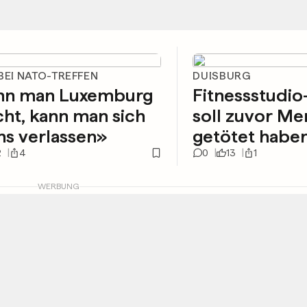
BEI NATO-TREFFEN
DUISBURG
n man Luxemburg
Fitnessstudio
ht, kann man sich
soll zuvor M
ns verlassen»
getötet habe
2
4
0
13
1
WERBUNG