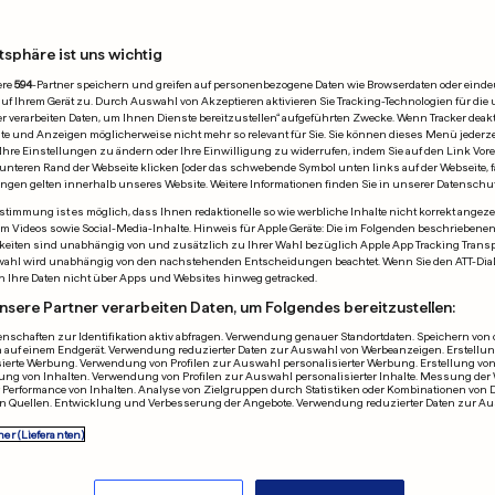
tsphäre ist uns wichtig
4.2023
ere
594
-Partner speichern und greifen auf personenbezogene Daten wie Browserdaten oder einde
 Ihrem Gerät zu. Durch Auswahl von Akzeptieren aktivieren Sie Tracking-Technologien für die 
r verarbeiten Daten, um Ihnen Dienste bereitzustellen“ aufgeführten Zwecke. Wenn Tracker deakti
e und Anzeigen möglicherweise nicht mehr so relevant für Sie. Sie können dieses Menü jederze
Ihre Einstellungen zu ändern oder Ihre Einwilligung zu widerrufen, indem Sie auf den Link Vor
unteren Rand der Webseite klicken [oder das schwebende Symbol unten links auf der Webseite, fa
ungen gelten innerhalb unseres Website. Weitere Informationen finden Sie in unserer Datenschu
timmung ist es möglich, dass Ihnen redaktionelle so wie werbliche Inhalte nicht korrekt angeze
NGER
NORDDEUTSCHLAN
allem Videos sowie Social-Media-Inhalte. Hinweis für Apple Geräte: Die im Folgenden beschrieben
eiten sind unabhängig von und zusätzlich zu Ihrer Wahl bezüglich Apple App Tracking Transpa
sapp testet neue
Frachter ram
wahl wird unabhängig von den nachstehenden Entscheidungen beachtet. Wenn Sie den ATT-Dia
n Ihre Daten nicht über Apps und Websites hinweg getracked.
tur – sie könnte
Offshore-Win
nsere Partner verarbeiten Daten, um Folgendes bereitzustellen:
 Nutzer sauer
und muss hava
nschaften zur Identifikation aktiv abfragen. Verwendung genauer Standortdaten. Speichern von o
 auf einem Endgerät. Verwendung reduzierter Daten zur Auswahl von Werbeanzeigen. Erstellung
en
Hafen anlaufe
sierte Werbung. Verwendung von Profilen zur Auswahl personalisierter Werbung. Erstellung von
ung von Inhalten. Verwendung von Profilen zur Auswahl personalisierter Inhalte. Messung der
1
2
10
0
Performance von Inhalten. Analyse von Zielgruppen durch Statistiken oder Kombinationen von 
n Quellen. Entwicklung und Verbesserung der Angebote. Verwendung reduzierter Daten zur A
WERBUNG
ner (Lieferanten)