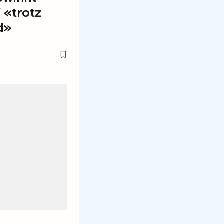
 «trotz
d»