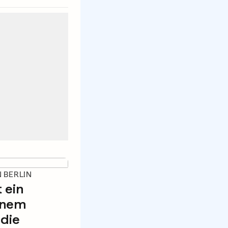
 BERLIN
t ein
einem
 die