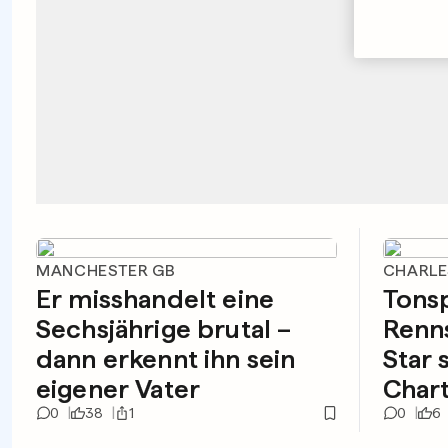
MANCHESTER GB
CHARLE
Er misshandelt eine
Tonsp
Sechsjährige brutal –
Renns
dann erkennt ihn sein
Star 
eigener Vater
Char
0
38
1
0
6