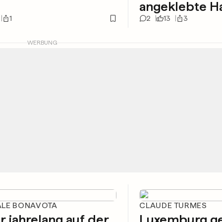
angeklebte H
1
2
13
3
WERBUNG
LE BONAVOTA
CLAUDE TURMES
r jahrelang auf der
Luxemburg g