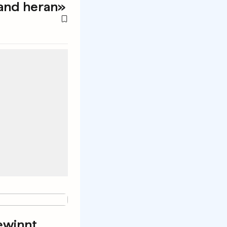
and heran»
ewinnt