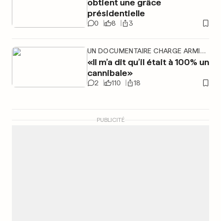
obtient une grâce
présidentielle
0
8
3
UN DOCUMENTAIRE CHARGE ARMIE HAMMER
«Il m’a dit qu’il était à 100% un
cannibale»
2
110
18
PUBLICITÉ