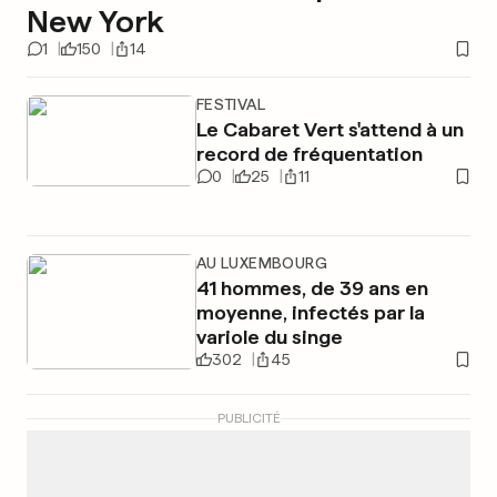
New York
1
150
14
FESTIVAL
Le Cabaret Vert s'attend à un
record de fréquentation
0
25
11
AU LUXEMBOURG
41 hommes, de 39 ans en
moyenne, infectés par la
variole du singe
302
45
PUBLICITÉ