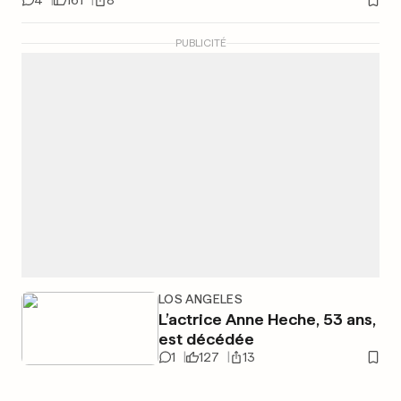
4
161
8
PUBLICITÉ
LOS ANGELES
L’actrice Anne Heche, 53 ans,
est décédée
1
127
13