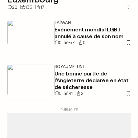
22
133
17
TAÏWAN
Événement mondial LGBT
annulé à cause de son nom
0
57
0
ROYAUME-UNI
Une bonne partie de
l'Angleterre déclarée en état
de sécheresse
0
11
2
PUBLICITÉ