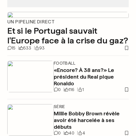
UN PIPELINE DIRECT
Et si le Portugal sauvait
l'Europe face à la crise du gaz?
15
533
93
FOOTBALL
«Encore? À 38 ans?» Le
président du Real pique
Ronaldo
0
116
1
SÉRIE
Millie Bobby Brown révèle
avoir été harcelée à ses
débuts
0
40
4