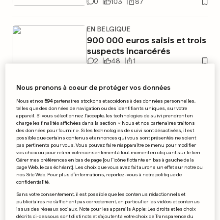
0
103
87
EN BELGIQUE
900 000 euros saisis et trois
suspects incarcérés
2
48
1
Nous prenons à coeur de protéger vos données
PUBLICITÉ
Nous et nos
594
partenaires stockons et accédons à des données personnelles,
telles que des données de navigation ou des identifiants uniques, sur votre
appareil. Si vous sélectionnez J'accepte, les technologies de suivi prendront en
charge les finalités affichées dans la section « Nous et nos partenaires traitons
des données pour fournir ». Si les technologies de suivi sont désactivées, il est
possible que certains contenus et annonces qui vous sont présentés ne soient
pas pertinents pour vous. Vous pouvez faire réapparaître ce menu pour modifier
vos choix ou pour retirer votre consentement à tout moment en cliquant sur le lien
Gérer mes préférences en bas de page [ou l'icône flottante en bas à gauche de la
page Web, le cas échéant]. Les choix que vous avez fait aurons un effet sur notre ou
nos Site Web. Pour plus d’informations, reportez-vous à notre politique de
confidentialité.
Sans votre consentement, il est possible que les contenus rédactionnels et
publicitaires ne s'affichent pas correctement, en particulier les vidéos et contenus
issus des réseaux sociaux. Note pour les appareils Apple: Les droits et les choix
décrits ci-dessous sont distincts et s'ajoutent à votre choix de Transparence du