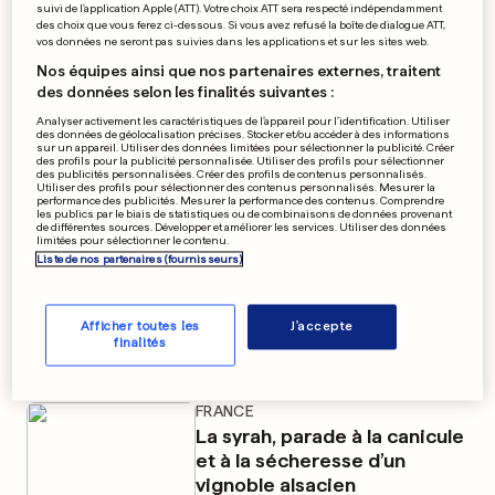
suivi de l'application Apple (ATT). Votre choix ATT sera respecté indépendamment
des choix que vous ferez ci-dessous. Si vous avez refusé la boîte de dialogue ATT,
vos données ne seront pas suivies dans les applications et sur les sites web.
EN FRANCE
Nos équipes ainsi que nos partenaires externes, traitent
Un homme soupçonné d'avoir
des données selon les finalités suivantes :
Analyser activement les caractéristiques de l’appareil pour l’identification. Utiliser
tué le cambrioleur de la
des données de géolocalisation précises. Stocker et/ou accéder à des informations
sur un appareil. Utiliser des données limitées pour sélectionner la publicité. Créer
maison voisine
des profils pour la publicité personnalisée. Utiliser des profils pour sélectionner
des publicités personnalisées. Créer des profils de contenus personnalisés.
Utiliser des profils pour sélectionner des contenus personnalisés. Mesurer la
83
1
performance des publicités. Mesurer la performance des contenus. Comprendre
les publics par le biais de statistiques ou de combinaisons de données provenant
de différentes sources. Développer et améliorer les services. Utiliser des données
limitées pour sélectionner le contenu.
SOLIDARITÉ EN FRANCE
Liste de nos partenaires (fournisseurs)
Le Luxembourg contribue
aussi à la lutte contre les
incendies
Afficher toutes les
J'accepte
finalités
7
184
16
FRANCE
La syrah, parade à la canicule
et à la sécheresse d’un
vignoble alsacien