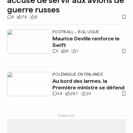
accusé de servir aux avions de
guerre russes
9
74
8
FOOTBALL – BGL LIGUE
Maurice Deville renforce le
Swift
1
9
1
POLÉMIQUE EN FINLANDE
Au bord des larmes, la
Première ministre se défend
34
287
20
PUBLICITÉ