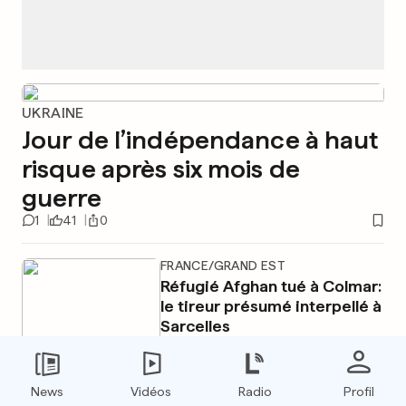
UKRAINE
Jour de l’indépendance à haut
risque après six mois de
guerre
1
41
0
FRANCE/GRAND EST
Réfugié Afghan tué à Colmar:
le tireur présumé interpellé à
Sarcelles
1
33
0
News
Vidéos
Radio
Profil
AU LUXEMBOURG