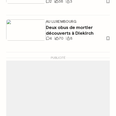
2
38
3
AU LUXEMBOURG
Deux obus de mortier
découverts à Diekirch
4
70
8
PUBLICITÉ