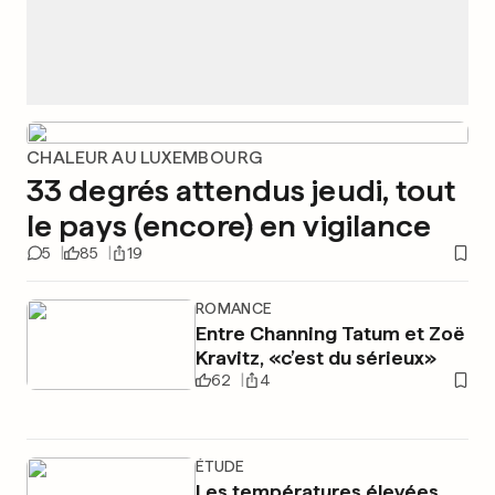
CHALEUR AU LUXEMBOURG
33 degrés attendus jeudi, tout
le pays (encore) en vigilance
5
85
19
ROMANCE
Entre Channing Tatum et Zoë
Kravitz, «c’est du sérieux»
62
4
ÉTUDE
Les températures élevées