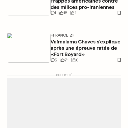
Frappes américaines contre
des milices pro-iraniennes
1
18
1
«FRANCE 2»
Vaimalama Chaves s’explique
après une épreuve ratée de
«Fort Boyard»
3
71
0
PUBLICITÉ