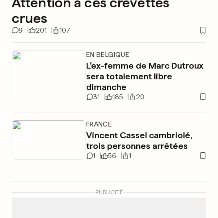
Attention à ces crevettes
crues
9
201
107
EN BELGIQUE
L'ex-femme de Marc Dutroux
sera totalement libre
dimanche
31
185
20
FRANCE
Vincent Cassel cambriolé,
trois personnes arrêtées
1
56
1
PUBLICITÉ