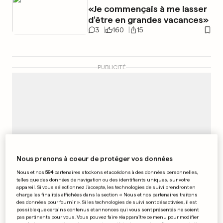
«Je commençais à me lasser
d’être en grandes vacances»
3
160
15
PUBLICITÉ
Nous prenons à coeur de protéger vos données
Nous et nos
594
partenaires stockons et accédons à des données personnelles,
telles que des données de navigation ou des identifiants uniques, sur votre
appareil. Si vous sélectionnez J'accepte, les technologies de suivi prendront en
charge les finalités affichées dans la section « Nous et nos partenaires traitons
des données pour fournir ». Si les technologies de suivi sont désactivées, il est
possible que certains contenus et annonces qui vous sont présentés ne soient
pas pertinents pour vous. Vous pouvez faire réapparaître ce menu pour modifier
AU LUXEMBOURG