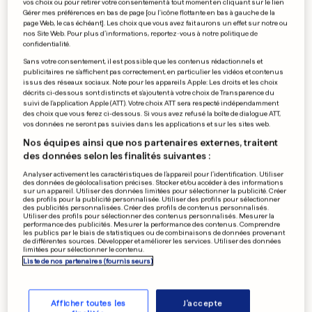
vos choix ou pour retirer votre consentement à tout moment en cliquant sur le lien
La pandémie de Covid
Gérer mes préférences en bas de page [ou l'icône flottante en bas à gauche de la
page Web, le cas échéant]. Les choix que vous avez fait aurons un effet sur notre ou
continue à reculer
nos Site Web. Pour plus d’informations, reportez-vous à notre politique de
confidentialité.
8
145
7
Sans votre consentement, il est possible que les contenus rédactionnels et
publicitaires ne s'affichent pas correctement, en particulier les vidéos et contenus
issus des réseaux sociaux. Note pour les appareils Apple: Les droits et les choix
RUPTURE
décrits ci-dessous sont distincts et s'ajoutent à votre choix de Transparence du
suivi de l'application Apple (ATT). Votre choix ATT sera respecté indépendamment
Sylvester Stallone aurait
des choix que vous ferez ci-dessous. Si vous avez refusé la boîte de dialogue ATT,
quitté sa femme
vos données ne seront pas suivies dans les applications et sur les sites web.
6
223
14
Nos équipes ainsi que nos partenaires externes, traitent
des données selon les finalités suivantes :
Analyser activement les caractéristiques de l’appareil pour l’identification. Utiliser
des données de géolocalisation précises. Stocker et/ou accéder à des informations
sur un appareil. Utiliser des données limitées pour sélectionner la publicité. Créer
EN FRANCE
des profils pour la publicité personnalisée. Utiliser des profils pour sélectionner
Elton John a présenté le titre
des publicités personnalisées. Créer des profils de contenus personnalisés.
Utiliser des profils pour sélectionner des contenus personnalisés. Mesurer la
enregistré avec Britney
performance des publicités. Mesurer la performance des contenus. Comprendre
les publics par le biais de statistiques ou de combinaisons de données provenant
Spears
de différentes sources. Développer et améliorer les services. Utiliser des données
limitées pour sélectionner le contenu.
2
37
1
Liste de nos partenaires (fournisseurs)
PUBLICITÉ
Afficher toutes les
J'accepte