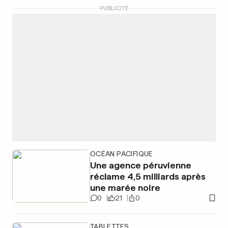
PUBLICITÉ
OCÉAN PACIFIQUE
Une agence péruvienne
réclame 4,5 milliards après
une marée noire
0
21
0
TABLETTES